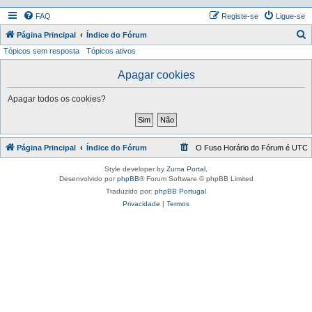
FAQ
Registe-se
Ligue-se
P
Página Principal
Índice do Fórum
Tópicos sem resposta
Tópicos ativos
e
s
Apagar cookies
q
Apagar todos os cookies?
u
i
s
Página Principal
Índice do Fórum
O Fuso Horário do Fórum é
UTC
a
r
Style developer by
Zuma Portal
,
Desenvolvido por
phpBB
® Forum Software © phpBB Limited
Traduzido por:
phpBB Portugal
Privacidade
|
Termos