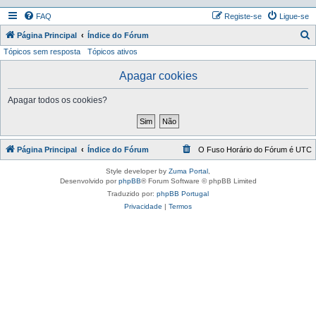
FAQ
Registe-se
Ligue-se
P
Página Principal
Índice do Fórum
Tópicos sem resposta
Tópicos ativos
e
s
Apagar cookies
q
Apagar todos os cookies?
u
i
s
Página Principal
Índice do Fórum
O Fuso Horário do Fórum é
UTC
a
r
Style developer by
Zuma Portal
,
Desenvolvido por
phpBB
® Forum Software © phpBB Limited
Traduzido por:
phpBB Portugal
Privacidade
|
Termos