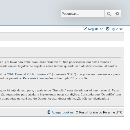
Pesquisar
Pesqu
Registe-se
Ligue-se
tes, por favor não entre e/ou utilize “Guardião”. Nós podemos mudar estes termos a
corda em ser legalmente sujeito a estes termos quando são atualizados e/ou alterados.
to à “
GNU General Public License v2
” (doravante “GPL”) que pode ser transferido a partir
nduta permitida. Para mais informações sobre o phpBB, consulte:
r lei seja do seu país, o país onde “Guardião” está alojado ou lei Internacional. Fazer
s são registados para ajudar a implementar estas condições. Concorda que “Guardião” tem
ejam guardadas numa Base de Dados. Apesar desta informação não ser divulgada a
Apagar cookies
O Fuso Horário do Fórum é
UTC