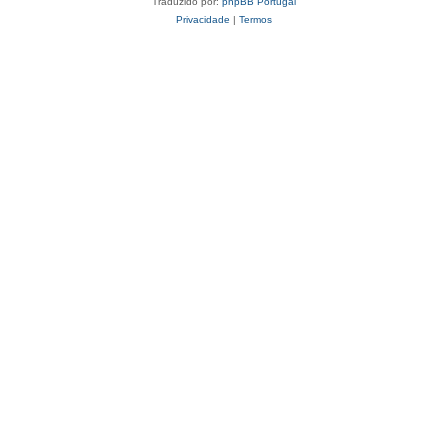
Traduzido por:
phpBB Portugal
Privacidade
|
Termos