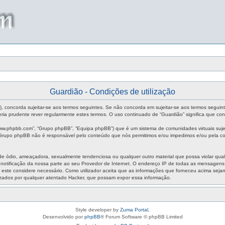
Guardião - Condições de utilização
m”), concorda sujeitar-se aos termos seguintes. Se não concorda em sujeitar-se aos termos seguin
ia prudente rever regularmente estes termos. O uso continuado de “Guardião” significa que con
ww.phpbb.com”, “Grupo phpBB”, “Equipa phpBB”) que é um sistema de comunidades virtuais sujei
O Grupo phpBB não é responsável pelo conteúdo que nós permitimos e/ou impedimos e/ou pela co
ódio, ameaçadora, sexualmente tendenciosa ou qualquer outro material que possa violar qualque
m notificação da nossa parte ao seu Provedor de Internet. O endereço IP de todas as mensagen
aso este considere necessário. Como utilizador aceita que as informações que forneceu acima s
izados por qualquer atentado Hacker, que possam expor essa informação.
Style developer by
Zuma Portal
,
Desenvolvido por
phpBB
® Forum Software © phpBB Limited