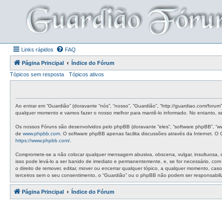
Links rápidos
FAQ
Página Principal
Índice do Fórum
Tópicos sem resposta
Tópicos ativos
Ao entrar em “Guardião” (doravante “nós”, “nosso”, “Guardião”, “http://guardiao.com/foru
qualquer momento e vamos fazer o nosso melhor para mantê-lo informado. No entanto, ser
Os nossos Fóruns são desenvolvidos pelo phpBB (doravante “eles”, “software phpBB”, “w
de
www.phpbb.com
. O software phpBB apenas facilita discussões através da Internet. 
https://www.phpbb.com/
.
Compromete-se a não colocar qualquer mensagem abusiva, obscena, vulgar, insultuosa, de 
isso pode levá-lo a ser banido de imediato e permanentemente, e, se for necessário, co
o direito de remover, editar, mover ou encerrar qualquer tópico, a qualquer momento, c
terceiros sem o seu consentimento, o “Guardião” ou o phpBB não podem ser responsabil
Página Principal
Índice do Fórum