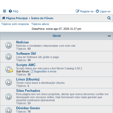
FAQ
Registe-se
Ligue-se
P
Página Principal
Índice do Fórum
Tópicos sem resposta
Tópicos ativos
e
Data/Hora: sexta ago 07, 2026 11:27 pm
s
Geral
q
Notícias
u
Notícias e novidades relacionadas com este site
i
Tópicos:
43
Software Útil
s
Lista de Software útil, grátis e pago.
Tópicos:
18
a
Scripts AMC
r
Scripts feitos por mim para o Ant Movie Catalog 3.50.2
Sub-fórum:
Sugestões e erros
Tópicos:
36
Linux (Ubuntu)
Tendo como base a distribuição Ubuntu
Tópicos:
2
Sites Fechados
Esta página tem um único propósito, alertar que nunca devemos confiar em
demasiado nos serviços online, hoje funcionam mas nada garante que
amanhã continuará operacional.
Tópicos:
13
Dúvidas Gerais
Tópicos:
78