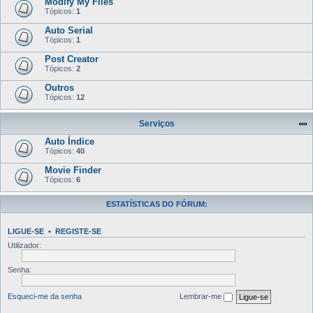
Modify My Files
Tópicos:
1
Auto Serial
Tópicos:
1
Post Creator
Tópicos:
2
Outros
Tópicos:
12
Serviços
Auto Índice
Tópicos:
40
Movie Finder
Tópicos:
6
ESTATÍSTICAS DO FÓRUM:
LIGUE-SE
•
REGISTE-SE
Utilizador:
Senha:
Esqueci-me da senha
Lembrar-me