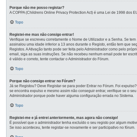
Porque não me posso registar?
A COPPA (Childrens Online Privacy Protection Act) é uma Lei de 1998 dos E
Topo
Registei-me mas não consigo entrar!
Verifique se escreveu corretamente o Nome de Utilizador e a Senha. Se tem a
assinalou uma idade inferior a 13 anos durante o Registo, então tem que se
Registos. A Ativação tanto pode ser feita pelo Administrador como pelo própr
email, siga as suas instruções. Se não recebeu nenhum email pode ter escr
é válido e correto, tente contactar o Administrador do Fórum.
Topo
Porque não consigo entrar no Fórum?
Já se Registou? Deve Registar-se para poder Entrar no Fórum. Foi expulso?
se encontra expulso e mesmo assim não conseguir entrar, verifique se o se
Administrador porque pode haver alguma configuração errada no Sistema.
Topo
Registei-me e já entrei anteriormente, mas agora não consigo!
É possível que o administrador tenha excluído o seu registo por algum mot
Se isso aconteceu, tente registar-se novamente e ser participativo no fórum.