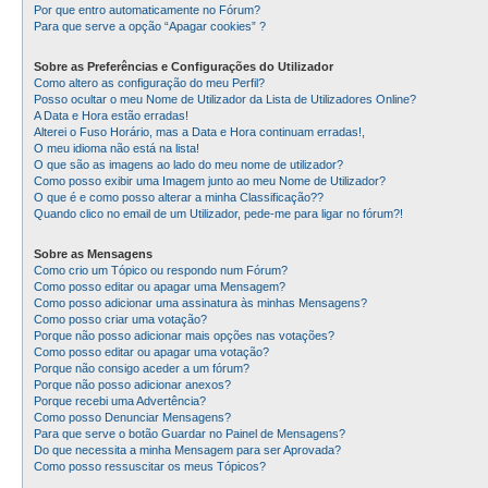
Por que entro automaticamente no Fórum?
Para que serve a opção “Apagar cookies” ?
Sobre as Preferências e Configurações do Utilizador
Como altero as configuração do meu Perfil?
Posso ocultar o meu Nome de Utilizador da Lista de Utilizadores Online?
A Data e Hora estão erradas!
Alterei o Fuso Horário, mas a Data e Hora continuam erradas!,
O meu idioma não está na lista!
O que são as imagens ao lado do meu nome de utilizador?
Como posso exibir uma Imagem junto ao meu Nome de Utilizador?
O que é e como posso alterar a minha Classificação??
Quando clico no email de um Utilizador, pede-me para ligar no fórum?!
Sobre as Mensagens
Como crio um Tópico ou respondo num Fórum?
Como posso editar ou apagar uma Mensagem?
Como posso adicionar uma assinatura às minhas Mensagens?
Como posso criar uma votação?
Porque não posso adicionar mais opções nas votações?
Como posso editar ou apagar uma votação?
Porque não consigo aceder a um fórum?
Porque não posso adicionar anexos?
Porque recebi uma Advertência?
Como posso Denunciar Mensagens?
Para que serve o botão Guardar no Painel de Mensagens?
Do que necessita a minha Mensagem para ser Aprovada?
Como posso ressuscitar os meus Tópicos?