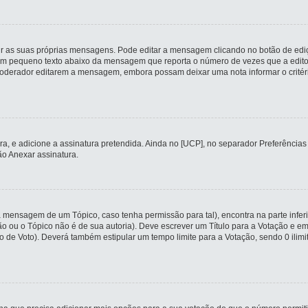
r as suas próprias mensagens. Pode editar a mensagem clicando no botão de ediç
m pequeno texto abaixo da mensagem que reporta o número de vezes que a editou
erador editarem a mensagem, embora possam deixar uma nota informar o critério q
tura, e adicione a assinatura pretendida. Ainda no [UCP], no separador Preferênc
o Anexar assinatura.
a mensagem de um Tópico, caso tenha permissão para tal), encontra na parte infer
ção ou o Tópico não é de sua autoria). Deve escrever um Título para a Votação e
o de Voto). Deverá também estipular um tempo limite para a Votação, sendo 0 ilim