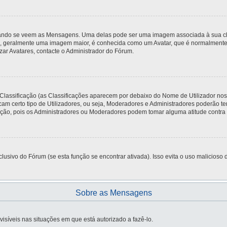
do se veem as Mensagens. Uma delas pode ser uma imagem associada à sua classi
, geralmente uma imagem maior, é conhecida como um Avatar, que é normalmente ú
zar Avatares, contacte o Administrador do Fórum.
 Classificação (as Classificações aparecem por debaixo do Nome de Utilizador no
am certo tipo de Utilizadores, ou seja, Moderadores e Administradores poderão t
o, pois os Administradores ou Moderadores podem tomar alguma atitude contra si,
usivo do Fórum (se esta função se encontrar ativada). Isso evita o uso malicioso d
Sobre as Mensagens
visíveis nas situações em que está autorizado a fazê-lo.