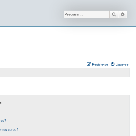
Pesquisar
Pesqu
Registe-se
Ligue-se
s
res?
entes cores?