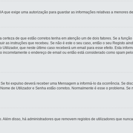
UA que exige uma autorização para guardar as informações relativas a menores de
 certeza de que estão corretos tenha em atenção um de dois fatores. Se a função 
guir as instruções que recebeu. Se não é este o seu caso, então o seu Registo ai
io Utilizador, que neste último caso receberá um email para esse efeito. Esta inf
ito incorretamente o endereço de email ou então está considerado como spam pelo
 Se foi expulso deverá receber uma Mensagem a informá-lo da ocorrência. Se disco
u Nome de Utilizador e Senha estão corretos. Normalmente é esse o problema. Se 
ivo. Além disso, há administradores que removem registos de utilizadores que n