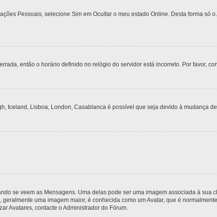
urações Pessoais, selecione Sim em Ocultar o meu estado Online. Desta forma só o
rrada, então o horário definido no relógio do servidor está incorreto. Por favor, co
gh, Iceland, Lisboa, London, Casablanca é possível que seja devido à mudança de
do se veem as Mensagens. Uma delas pode ser uma imagem associada à sua classi
, geralmente uma imagem maior, é conhecida como um Avatar, que é normalmente ú
zar Avatares, contacte o Administrador do Fórum.