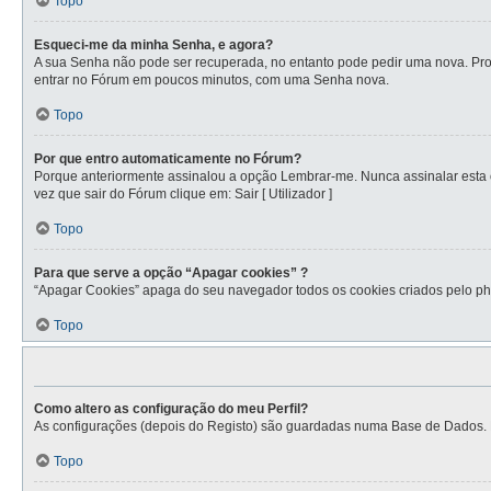
Topo
Esqueci-me da minha Senha, e agora?
A sua Senha não pode ser recuperada, no entanto pode pedir uma nova. Proc
entrar no Fórum em poucos minutos, com uma Senha nova.
Topo
Por que entro automaticamente no Fórum?
Porque anteriormente assinalou a opção Lembrar-me. Nunca assinalar esta op
vez que sair do Fórum clique em: Sair [ Utilizador ]
Topo
Para que serve a opção “Apagar cookies” ?
“Apagar Cookies” apaga do seu navegador todos os cookies criados pelo ph
Topo
Como altero as configuração do meu Perfil?
As configurações (depois do Registo) são guardadas numa Base de Dados. Par
Topo