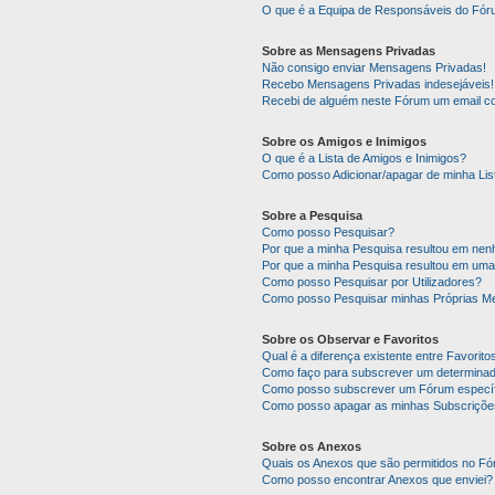
O que é a Equipa de Responsáveis do Fó
Sobre as Mensagens Privadas
Não consigo enviar Mensagens Privadas!
Recebo Mensagens Privadas indesejáveis!
Recebi de alguém neste Fórum um email co
Sobre os Amigos e Inimigos
O que é a Lista de Amigos e Inimigos?
Como posso Adicionar/apagar de minha Lis
Sobre a Pesquisa
Como posso Pesquisar?
Por que a minha Pesquisa resultou em ne
Por que a minha Pesquisa resultou em uma
Como posso Pesquisar por Utilizadores?
Como posso Pesquisar minhas Próprias M
Sobre os Observar e Favoritos
Qual é a diferença existente entre Favorit
Como faço para subscrever um determinado
Como posso subscrever um Fórum específ
Como posso apagar as minhas Subscriçõe
Sobre os Anexos
Quais os Anexos que são permitidos no F
Como posso encontrar Anexos que enviei?