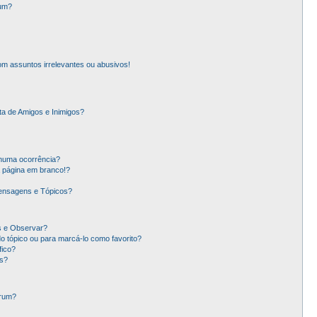
rum?
m assuntos irrelevantes ou abusivos!
ta de Amigos e Inimigos?
nhuma ocorrência?
 página em branco!?
ensagens e Tópicos?
os e Observar?
 tópico ou para marcá-lo como favorito?
ico?
s?
órum?