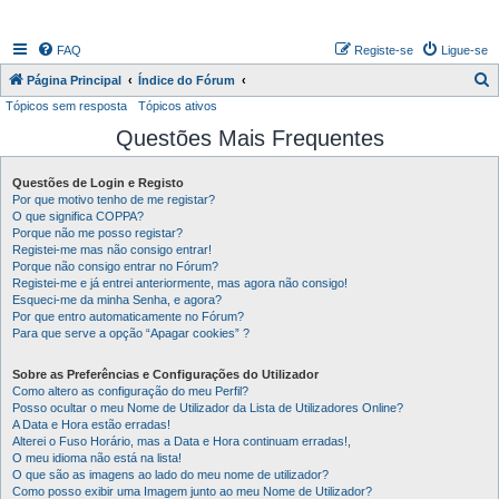
FAQ
Registe-se
Ligue-se
P
Página Principal
Índice do Fórum
Tópicos sem resposta
Tópicos ativos
e
Questões Mais Frequentes
s
q
Questões de Login e Registo
u
Por que motivo tenho de me registar?
i
O que significa COPPA?
Porque não me posso registar?
s
Registei-me mas não consigo entrar!
Porque não consigo entrar no Fórum?
a
Registei-me e já entrei anteriormente, mas agora não consigo!
r
Esqueci-me da minha Senha, e agora?
Por que entro automaticamente no Fórum?
Para que serve a opção “Apagar cookies” ?
Sobre as Preferências e Configurações do Utilizador
Como altero as configuração do meu Perfil?
Posso ocultar o meu Nome de Utilizador da Lista de Utilizadores Online?
A Data e Hora estão erradas!
Alterei o Fuso Horário, mas a Data e Hora continuam erradas!,
O meu idioma não está na lista!
O que são as imagens ao lado do meu nome de utilizador?
Como posso exibir uma Imagem junto ao meu Nome de Utilizador?