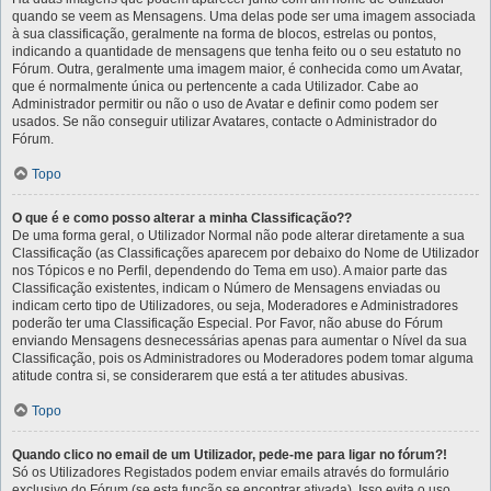
quando se veem as Mensagens. Uma delas pode ser uma imagem associada
à sua classificação, geralmente na forma de blocos, estrelas ou pontos,
indicando a quantidade de mensagens que tenha feito ou o seu estatuto no
Fórum. Outra, geralmente uma imagem maior, é conhecida como um Avatar,
que é normalmente única ou pertencente a cada Utilizador. Cabe ao
Administrador permitir ou não o uso de Avatar e definir como podem ser
usados. Se não conseguir utilizar Avatares, contacte o Administrador do
Fórum.
Topo
O que é e como posso alterar a minha Classificação??
De uma forma geral, o Utilizador Normal não pode alterar diretamente a sua
Classificação (as Classificações aparecem por debaixo do Nome de Utilizador
nos Tópicos e no Perfil, dependendo do Tema em uso). A maior parte das
Classificação existentes, indicam o Número de Mensagens enviadas ou
indicam certo tipo de Utilizadores, ou seja, Moderadores e Administradores
poderão ter uma Classificação Especial. Por Favor, não abuse do Fórum
enviando Mensagens desnecessárias apenas para aumentar o Nível da sua
Classificação, pois os Administradores ou Moderadores podem tomar alguma
atitude contra si, se considerarem que está a ter atitudes abusivas.
Topo
Quando clico no email de um Utilizador, pede-me para ligar no fórum?!
Só os Utilizadores Registados podem enviar emails através do formulário
exclusivo do Fórum (se esta função se encontrar ativada). Isso evita o uso