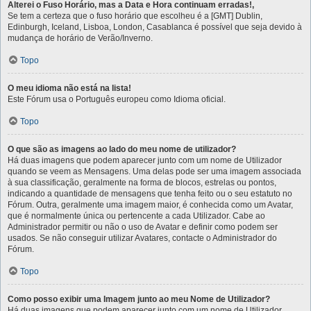
Alterei o Fuso Horário, mas a Data e Hora continuam erradas!,
Se tem a certeza que o fuso horário que escolheu é a [GMT] Dublin,
Edinburgh, Iceland, Lisboa, London, Casablanca é possível que seja devido à
mudança de horário de Verão/Inverno.
Topo
O meu idioma não está na lista!
Este Fórum usa o Português europeu como Idioma oficial.
Topo
O que são as imagens ao lado do meu nome de utilizador?
Há duas imagens que podem aparecer junto com um nome de Utilizador
quando se veem as Mensagens. Uma delas pode ser uma imagem associada
à sua classificação, geralmente na forma de blocos, estrelas ou pontos,
indicando a quantidade de mensagens que tenha feito ou o seu estatuto no
Fórum. Outra, geralmente uma imagem maior, é conhecida como um Avatar,
que é normalmente única ou pertencente a cada Utilizador. Cabe ao
Administrador permitir ou não o uso de Avatar e definir como podem ser
usados. Se não conseguir utilizar Avatares, contacte o Administrador do
Fórum.
Topo
Como posso exibir uma Imagem junto ao meu Nome de Utilizador?
Há duas imagens que podem aparecer junto com um nome de Utilizador