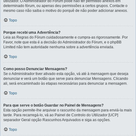
utilizador. O Administrador do Fórum pode não ter permitido anexos em
determinado fórum, ou apenas deu permissões a certos grupos. Contacte o
mesmo caso não saiba o motivo do porquê de não poder adicionar anexos.
Topo
Porque recebi uma Advertência?
Leia as Regras do Fórum cuidadosamente e cumpra-as rigorosamente. Por
Favor, note que esta é a decisão do Administrador do Fórum, e o phpBB
Limited não tem autoridade nenhuma sobre a advertência enviada.
Topo
Como posso Denunciar Mensagens?
Se o Administrador tiver ativado esta opção, vá até à mensagem que deseja
denunciar e verá um botão que serve para denunciar Mensagens. Clicando
ali, será encaminhado às etapas necessárias para denunciar a mensagem.
Topo
Para que serve o botão Guardar no Painel de Mensagens?
Esta opção permite-lhe arquivar o rascunho da mensagem para enviá-la mais
tarde. Para recarregá-lo, vá ao Painel de Controlo do Utilizador [UCP]
separador Geral opção Rascunhos Arquivados e siga as opções.
Topo