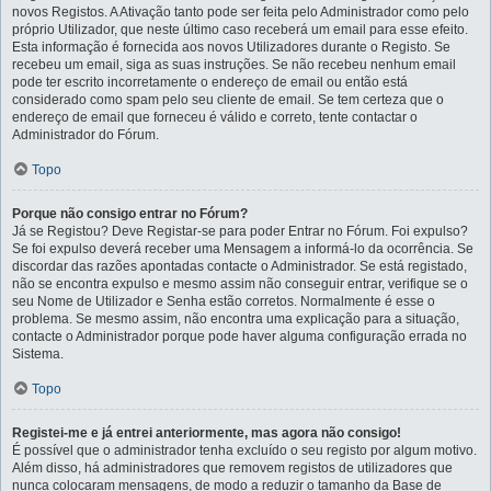
novos Registos. A Ativação tanto pode ser feita pelo Administrador como pelo
próprio Utilizador, que neste último caso receberá um email para esse efeito.
Esta informação é fornecida aos novos Utilizadores durante o Registo. Se
recebeu um email, siga as suas instruções. Se não recebeu nenhum email
pode ter escrito incorretamente o endereço de email ou então está
considerado como spam pelo seu cliente de email. Se tem certeza que o
endereço de email que forneceu é válido e correto, tente contactar o
Administrador do Fórum.
Topo
Porque não consigo entrar no Fórum?
Já se Registou? Deve Registar-se para poder Entrar no Fórum. Foi expulso?
Se foi expulso deverá receber uma Mensagem a informá-lo da ocorrência. Se
discordar das razões apontadas contacte o Administrador. Se está registado,
não se encontra expulso e mesmo assim não conseguir entrar, verifique se o
seu Nome de Utilizador e Senha estão corretos. Normalmente é esse o
problema. Se mesmo assim, não encontra uma explicação para a situação,
contacte o Administrador porque pode haver alguma configuração errada no
Sistema.
Topo
Registei-me e já entrei anteriormente, mas agora não consigo!
É possível que o administrador tenha excluído o seu registo por algum motivo.
Além disso, há administradores que removem registos de utilizadores que
nunca colocaram mensagens, de modo a reduzir o tamanho da Base de