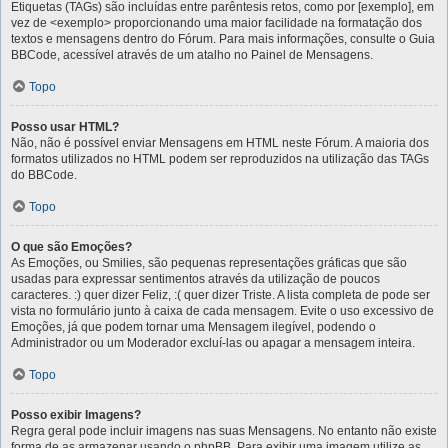
Etiquetas (TAGs) são incluídas entre parêntesis retos, como por [exemplo], em
vez de <exemplo> proporcionando uma maior facilidade na formatação dos
textos e mensagens dentro do Fórum. Para mais informações, consulte o Guia
BBCode, acessível através de um atalho no Painel de Mensagens.
Topo
Posso usar HTML?
Não, não é possível enviar Mensagens em HTML neste Fórum. A maioria dos
formatos utilizados no HTML podem ser reproduzidos na utilização das TAGs
do BBCode.
Topo
O que são Emoções?
As Emoções, ou Smilies, são pequenas representações gráficas que são
usadas para expressar sentimentos através da utilização de poucos
caracteres. :) quer dizer Feliz, :( quer dizer Triste. A lista completa de pode ser
vista no formulário junto à caixa de cada mensagem. Evite o uso excessivo de
Emoções, já que podem tornar uma Mensagem ilegível, podendo o
Administrador ou um Moderador excluí-las ou apagar a mensagem inteira.
Topo
Posso exibir Imagens?
Regra geral pode incluir imagens nas suas Mensagens. No entanto não existe
forma de as armazenar usando o phpBB. Para exibir uma imagem utilize as