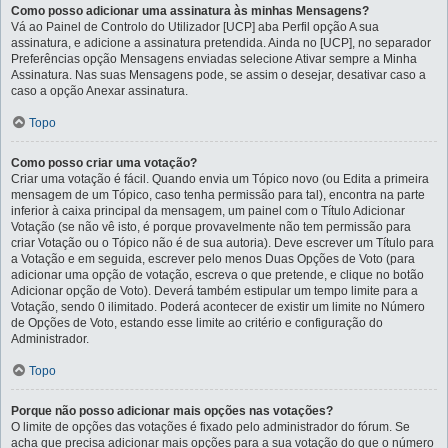
Como posso adicionar uma assinatura às minhas Mensagens?
Vá ao Painel de Controlo do Utilizador [UCP] aba Perfil opção A sua
assinatura, e adicione a assinatura pretendida. Ainda no [UCP], no separador
Preferências opção Mensagens enviadas selecione Ativar sempre a Minha
Assinatura. Nas suas Mensagens pode, se assim o desejar, desativar caso a
caso a opção Anexar assinatura.
Topo
Como posso criar uma votação?
Criar uma votação é fácil. Quando envia um Tópico novo (ou Edita a primeira
mensagem de um Tópico, caso tenha permissão para tal), encontra na parte
inferior à caixa principal da mensagem, um painel com o Título Adicionar
Votação (se não vê isto, é porque provavelmente não tem permissão para
criar Votação ou o Tópico não é de sua autoria). Deve escrever um Título para
a Votação e em seguida, escrever pelo menos Duas Opções de Voto (para
adicionar uma opção de votação, escreva o que pretende, e clique no botão
Adicionar opção de Voto). Deverá também estipular um tempo limite para a
Votação, sendo 0 ilimitado. Poderá acontecer de existir um limite no Número
de Opções de Voto, estando esse limite ao critério e configuração do
Administrador.
Topo
Porque não posso adicionar mais opções nas votações?
O limite de opções das votações é fixado pelo administrador do fórum. Se
acha que precisa adicionar mais opções para a sua votação do que o número