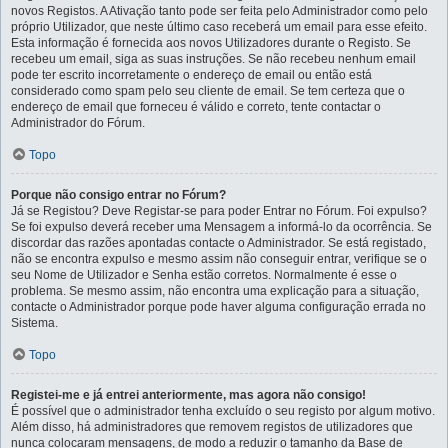
novos Registos. A Ativação tanto pode ser feita pelo Administrador como pelo
próprio Utilizador, que neste último caso receberá um email para esse efeito.
Esta informação é fornecida aos novos Utilizadores durante o Registo. Se
recebeu um email, siga as suas instruções. Se não recebeu nenhum email
pode ter escrito incorretamente o endereço de email ou então está
considerado como spam pelo seu cliente de email. Se tem certeza que o
endereço de email que forneceu é válido e correto, tente contactar o
Administrador do Fórum.
Topo
Porque não consigo entrar no Fórum?
Já se Registou? Deve Registar-se para poder Entrar no Fórum. Foi expulso?
Se foi expulso deverá receber uma Mensagem a informá-lo da ocorrência. Se
discordar das razões apontadas contacte o Administrador. Se está registado,
não se encontra expulso e mesmo assim não conseguir entrar, verifique se o
seu Nome de Utilizador e Senha estão corretos. Normalmente é esse o
problema. Se mesmo assim, não encontra uma explicação para a situação,
contacte o Administrador porque pode haver alguma configuração errada no
Sistema.
Topo
Registei-me e já entrei anteriormente, mas agora não consigo!
É possível que o administrador tenha excluído o seu registo por algum motivo.
Além disso, há administradores que removem registos de utilizadores que
nunca colocaram mensagens, de modo a reduzir o tamanho da Base de