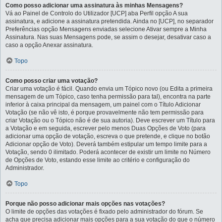
Como posso adicionar uma assinatura às minhas Mensagens?
Vá ao Painel de Controlo do Utilizador [UCP] aba Perfil opção A sua
assinatura, e adicione a assinatura pretendida. Ainda no [UCP], no separador
Preferências opção Mensagens enviadas selecione Ativar sempre a Minha
Assinatura. Nas suas Mensagens pode, se assim o desejar, desativar caso a
caso a opção Anexar assinatura.
Topo
Como posso criar uma votação?
Criar uma votação é fácil. Quando envia um Tópico novo (ou Edita a primeira
mensagem de um Tópico, caso tenha permissão para tal), encontra na parte
inferior à caixa principal da mensagem, um painel com o Título Adicionar
Votação (se não vê isto, é porque provavelmente não tem permissão para
criar Votação ou o Tópico não é de sua autoria). Deve escrever um Título para
a Votação e em seguida, escrever pelo menos Duas Opções de Voto (para
adicionar uma opção de votação, escreva o que pretende, e clique no botão
Adicionar opção de Voto). Deverá também estipular um tempo limite para a
Votação, sendo 0 ilimitado. Poderá acontecer de existir um limite no Número
de Opções de Voto, estando esse limite ao critério e configuração do
Administrador.
Topo
Porque não posso adicionar mais opções nas votações?
O limite de opções das votações é fixado pelo administrador do fórum. Se
acha que precisa adicionar mais opções para a sua votação do que o número