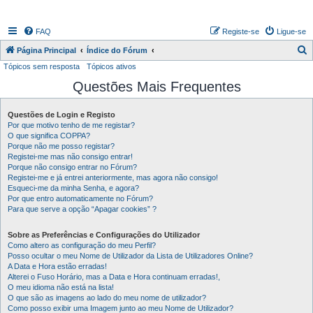
FAQ
Registe-se
Ligue-se
P
Página Principal
Índice do Fórum
Tópicos sem resposta
Tópicos ativos
e
Questões Mais Frequentes
s
q
Questões de Login e Registo
u
Por que motivo tenho de me registar?
i
O que significa COPPA?
Porque não me posso registar?
s
Registei-me mas não consigo entrar!
Porque não consigo entrar no Fórum?
a
Registei-me e já entrei anteriormente, mas agora não consigo!
r
Esqueci-me da minha Senha, e agora?
Por que entro automaticamente no Fórum?
Para que serve a opção “Apagar cookies” ?
Sobre as Preferências e Configurações do Utilizador
Como altero as configuração do meu Perfil?
Posso ocultar o meu Nome de Utilizador da Lista de Utilizadores Online?
A Data e Hora estão erradas!
Alterei o Fuso Horário, mas a Data e Hora continuam erradas!,
O meu idioma não está na lista!
O que são as imagens ao lado do meu nome de utilizador?
Como posso exibir uma Imagem junto ao meu Nome de Utilizador?