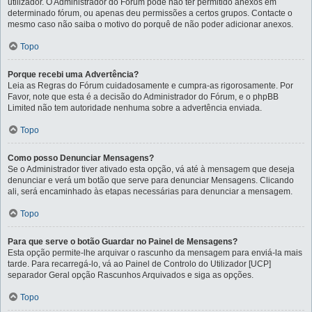
utilizador. O Administrador do Fórum pode não ter permitido anexos em
determinado fórum, ou apenas deu permissões a certos grupos. Contacte o
mesmo caso não saiba o motivo do porquê de não poder adicionar anexos.
Topo
Porque recebi uma Advertência?
Leia as Regras do Fórum cuidadosamente e cumpra-as rigorosamente. Por
Favor, note que esta é a decisão do Administrador do Fórum, e o phpBB
Limited não tem autoridade nenhuma sobre a advertência enviada.
Topo
Como posso Denunciar Mensagens?
Se o Administrador tiver ativado esta opção, vá até à mensagem que deseja
denunciar e verá um botão que serve para denunciar Mensagens. Clicando
ali, será encaminhado às etapas necessárias para denunciar a mensagem.
Topo
Para que serve o botão Guardar no Painel de Mensagens?
Esta opção permite-lhe arquivar o rascunho da mensagem para enviá-la mais
tarde. Para recarregá-lo, vá ao Painel de Controlo do Utilizador [UCP]
separador Geral opção Rascunhos Arquivados e siga as opções.
Topo