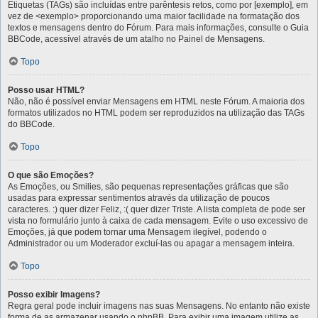
Etiquetas (TAGs) são incluídas entre parêntesis retos, como por [exemplo], em
vez de <exemplo> proporcionando uma maior facilidade na formatação dos
textos e mensagens dentro do Fórum. Para mais informações, consulte o Guia
BBCode, acessível através de um atalho no Painel de Mensagens.
Topo
Posso usar HTML?
Não, não é possível enviar Mensagens em HTML neste Fórum. A maioria dos
formatos utilizados no HTML podem ser reproduzidos na utilização das TAGs
do BBCode.
Topo
O que são Emoções?
As Emoções, ou Smilies, são pequenas representações gráficas que são
usadas para expressar sentimentos através da utilização de poucos
caracteres. :) quer dizer Feliz, :( quer dizer Triste. A lista completa de pode ser
vista no formulário junto à caixa de cada mensagem. Evite o uso excessivo de
Emoções, já que podem tornar uma Mensagem ilegível, podendo o
Administrador ou um Moderador excluí-las ou apagar a mensagem inteira.
Topo
Posso exibir Imagens?
Regra geral pode incluir imagens nas suas Mensagens. No entanto não existe
forma de as armazenar usando o phpBB. Para exibir uma imagem utilize as