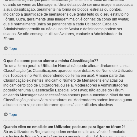
quando se veem as Mensagens. Uma delas pode ser uma imagem associada
à sua classificação, geralmente na forma de blocos, estrelas ou pontos,
indicando a quantidade de mensagens que tenha feito ou o seu estatuto no
Fórum. Outra, geralmente uma imagem maior, é conhecida como um Avatar,
que é normalmente única ou pertencente a cada Utilizador. Cabe ao
Administrador permitir ou não o uso de Avatar e definir como podem ser
usados. Se não conseguir utilizar Avatares, contacte o Administrador do
Fórum.
Topo
O que é e como posso alterar a minha Classificação??
De uma forma geral, o Utilizador Normal não pode alterar diretamente a sua
Classificação (as Classificações aparecem por debaixo do Nome de Utilizador
nos Tópicos e no Perfil, dependendo do Tema em uso). A maior parte das
Classificação existentes, indicam o Número de Mensagens enviadas ou
indicam certo tipo de Utilizadores, ou seja, Moderadores e Administradores
poderão ter uma Classificação Especial. Por Favor, não abuse do Fórum
enviando Mensagens desnecessárias apenas para aumentar o Nível da sua
Classificação, pois os Administradores ou Moderadores podem tomar alguma
atitude contra si, se considerarem que está a ter atitudes abusivas.
Topo
Quando clico no email de um Utilizador, pede-me para ligar no fórum?!
Só os Utilizadores Registados podem enviar emails através do formulário
exclusivo do Fórum (se esta função se encontrar ativada). Isso evita o uso