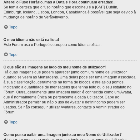
Alterei o Fuso Horário, mas a Data e Hora continuam erradas!,
Se tem a certeza que o fuso horário que escolheu é a [GMT] Dublin,
Edinburgh, Iceland, Lisboa, London, Casablanca é possível que seja devido à
mudança de horário de Verão/Inverno.
Topo
O meu idioma não está na lista!
Este Fórum usa o Português europeu como Idioma oficial.
Topo
O que são as imagens ao lado do meu nome de utilizador?
Há duas imagens que podem aparecer junto com um nome de Utilizador
quando se veem as Mensagens. Uma delas pode ser uma imagem associada
à sua classificação, geralmente na forma de blocos, estrelas ou pontos,
indicando a quantidade de mensagens que tenha feito ou o seu estatuto no
Fórum. Outra, geralmente uma imagem maior, é conhecida como um Avatar,
que é normalmente única ou pertencente a cada Utilizador. Cabe ao
Administrador permitir ou não o uso de Avatar e definir como podem ser
usados. Se não conseguir utilizar Avatares, contacte o Administrador do
Fórum.
Topo
Como posso exibir uma Imagem junto ao meu Nome de Utilizador?
Há duas imagens que podem aparecer junto com um nome de Utilizador