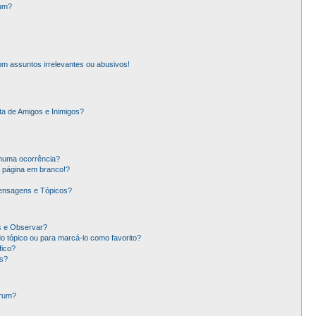
rum?
m assuntos irrelevantes ou abusivos!
ta de Amigos e Inimigos?
nhuma ocorrência?
 página em branco!?
ensagens e Tópicos?
os e Observar?
 tópico ou para marcá-lo como favorito?
ico?
s?
órum?