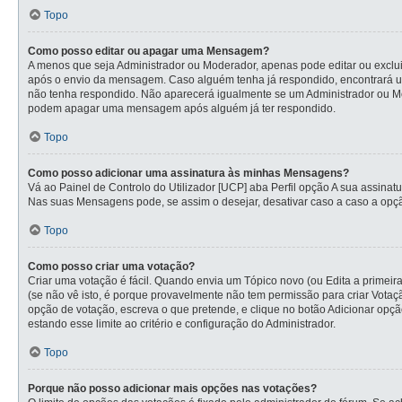
Topo
Como posso editar ou apagar uma Mensagem?
A menos que seja Administrador ou Moderador, apenas pode editar ou exclui
após o envio da mensagem. Caso alguém tenha já respondido, encontrará u
não tenha respondido. Não aparecerá igualmente se um Administrador ou Mod
podem apagar uma mensagem após alguém já ter respondido.
Topo
Como posso adicionar uma assinatura às minhas Mensagens?
Vá ao Painel de Controlo do Utilizador [UCP] aba Perfil opção A sua assina
Nas suas Mensagens pode, se assim o desejar, desativar caso a caso a opçã
Topo
Como posso criar uma votação?
Criar uma votação é fácil. Quando envia um Tópico novo (ou Edita a primeir
(se não vê isto, é porque provavelmente não tem permissão para criar Vota
opção de votação, escreva o que pretende, e clique no botão Adicionar opçã
estando esse limite ao critério e configuração do Administrador.
Topo
Porque não posso adicionar mais opções nas votações?