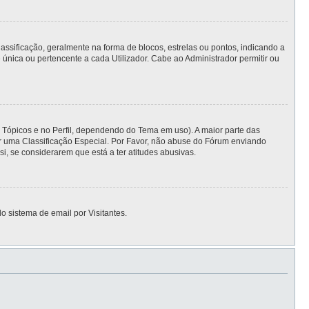
ficação, geralmente na forma de blocos, estrelas ou pontos, indicando a
nica ou pertencente a cada Utilizador. Cabe ao Administrador permitir ou
s Tópicos e no Perfil, dependendo do Tema em uso). A maior parte das
er uma Classificação Especial. Por Favor, não abuse do Fórum enviando
 se considerarem que está a ter atitudes abusivas.
o sistema de email por Visitantes.