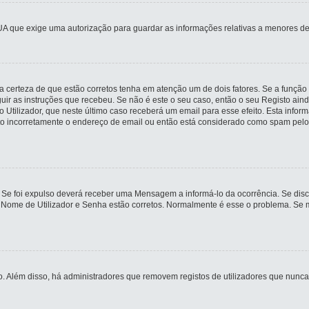
UA que exige uma autorização para guardar as informações relativas a menores de
 certeza de que estão corretos tenha em atenção um de dois fatores. Se a função 
guir as instruções que recebeu. Se não é este o seu caso, então o seu Registo ai
io Utilizador, que neste último caso receberá um email para esse efeito. Esta inf
ito incorretamente o endereço de email ou então está considerado como spam pelo
 Se foi expulso deverá receber uma Mensagem a informá-lo da ocorrência. Se disco
u Nome de Utilizador e Senha estão corretos. Normalmente é esse o problema. Se 
ivo. Além disso, há administradores que removem registos de utilizadores que n