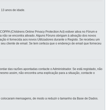
 13 anos de idade.
COPPA (Childrens Online Privacy Protection Act) estiver ativa no Fórum e
nda não se encontra ativado. Alguns Fóruns obrigam à ativação dos novos
ormação é fornecida aos novos Utilizadores durante o Registo. Se recebeu um
 seu cliente de email. Se tem certeza que o endereço de email que forneceu
rdar das razões apontadas contacte o Administrador. Se está registado, não
mesmo assim, não encontra uma explicação para a situação, contacte o
unca colocaram mensagens, de modo a reduzir o tamanho da Base de Dados.