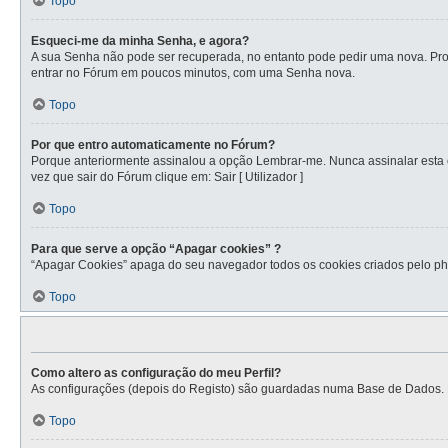
Topo
Esqueci-me da minha Senha, e agora?
A sua Senha não pode ser recuperada, no entanto pode pedir uma nova. Proc
entrar no Fórum em poucos minutos, com uma Senha nova.
Topo
Por que entro automaticamente no Fórum?
Porque anteriormente assinalou a opção Lembrar-me. Nunca assinalar esta op
vez que sair do Fórum clique em: Sair [ Utilizador ]
Topo
Para que serve a opção “Apagar cookies” ?
“Apagar Cookies” apaga do seu navegador todos os cookies criados pelo ph
Topo
Como altero as configuração do meu Perfil?
As configurações (depois do Registo) são guardadas numa Base de Dados. Par
Topo