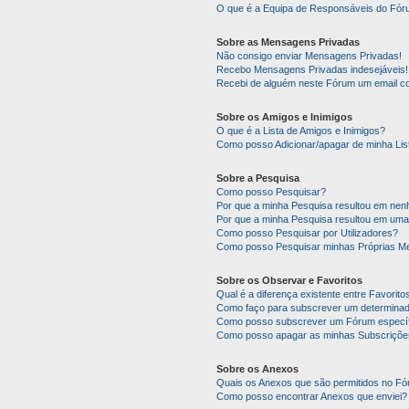
O que é a Equipa de Responsáveis do Fó
Sobre as Mensagens Privadas
Não consigo enviar Mensagens Privadas!
Recebo Mensagens Privadas indesejáveis!
Recebi de alguém neste Fórum um email co
Sobre os Amigos e Inimigos
O que é a Lista de Amigos e Inimigos?
Como posso Adicionar/apagar de minha Lis
Sobre a Pesquisa
Como posso Pesquisar?
Por que a minha Pesquisa resultou em ne
Por que a minha Pesquisa resultou em uma
Como posso Pesquisar por Utilizadores?
Como posso Pesquisar minhas Próprias M
Sobre os Observar e Favoritos
Qual é a diferença existente entre Favorit
Como faço para subscrever um determinado
Como posso subscrever um Fórum específ
Como posso apagar as minhas Subscriçõe
Sobre os Anexos
Quais os Anexos que são permitidos no F
Como posso encontrar Anexos que enviei?