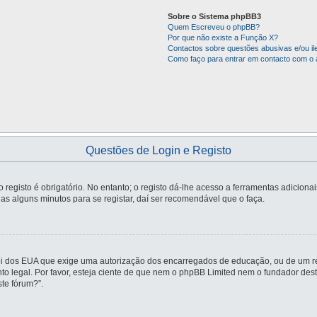
Sobre o Sistema phpBB3
Quem Escreveu o phpBB?
Por que não existe a Função X?
Contactos sobre questões abusivas e/ou ile
Como faço para entrar em contacto com o 
Questões de Login e Registo
registo é obrigatório. No entanto; o registo dá-lhe acesso a ferramentas adiciona
nas alguns minutos para se registar, daí ser recomendável que o faça.
ei dos EUA que exige uma autorização dos encarregados de educação, ou de um re
nto legal. Por favor, esteja ciente de que nem o phpBB Limited nem o fundador d
te fórum?”.