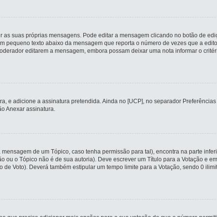
r as suas próprias mensagens. Pode editar a mensagem clicando no botão de ediç
m pequeno texto abaixo da mensagem que reporta o número de vezes que a editou
erador editarem a mensagem, embora possam deixar uma nota informar o critério q
tura, e adicione a assinatura pretendida. Ainda no [UCP], no separador Preferênc
o Anexar assinatura.
a mensagem de um Tópico, caso tenha permissão para tal), encontra na parte infer
ção ou o Tópico não é de sua autoria). Deve escrever um Título para a Votação e
o de Voto). Deverá também estipular um tempo limite para a Votação, sendo 0 ilim