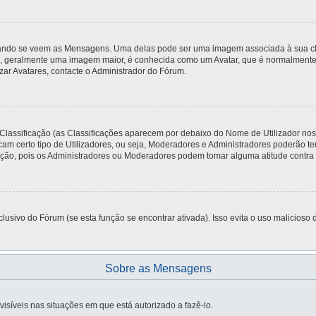
do se veem as Mensagens. Uma delas pode ser uma imagem associada à sua classi
, geralmente uma imagem maior, é conhecida como um Avatar, que é normalmente ú
zar Avatares, contacte o Administrador do Fórum.
 Classificação (as Classificações aparecem por debaixo do Nome de Utilizador no
am certo tipo de Utilizadores, ou seja, Moderadores e Administradores poderão t
o, pois os Administradores ou Moderadores podem tomar alguma atitude contra si,
usivo do Fórum (se esta função se encontrar ativada). Isso evita o uso malicioso d
Sobre as Mensagens
visíveis nas situações em que está autorizado a fazê-lo.