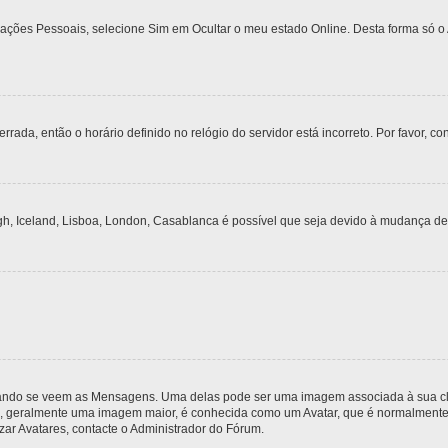
urações Pessoais, selecione Sim em Ocultar o meu estado Online. Desta forma só o
rrada, então o horário definido no relógio do servidor está incorreto. Por favor, co
gh, Iceland, Lisboa, London, Casablanca é possível que seja devido à mudança de
do se veem as Mensagens. Uma delas pode ser uma imagem associada à sua classi
, geralmente uma imagem maior, é conhecida como um Avatar, que é normalmente ú
zar Avatares, contacte o Administrador do Fórum.