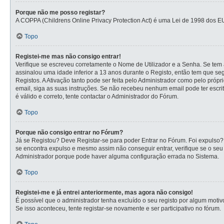
Porque não me posso registar?
A COPPA (Childrens Online Privacy Protection Act) é uma Lei de 1998 dos E
Topo
Registei-me mas não consigo entrar!
Verifique se escreveu corretamente o Nome de Utilizador e a Senha. Se tem a
assinalou uma idade inferior a 13 anos durante o Registo, então tem que se
Registos. A Ativação tanto pode ser feita pelo Administrador como pelo própr
email, siga as suas instruções. Se não recebeu nenhum email pode ter escr
é válido e correto, tente contactar o Administrador do Fórum.
Topo
Porque não consigo entrar no Fórum?
Já se Registou? Deve Registar-se para poder Entrar no Fórum. Foi expulso?
se encontra expulso e mesmo assim não conseguir entrar, verifique se o se
Administrador porque pode haver alguma configuração errada no Sistema.
Topo
Registei-me e já entrei anteriormente, mas agora não consigo!
É possível que o administrador tenha excluído o seu registo por algum mot
Se isso aconteceu, tente registar-se novamente e ser participativo no fórum.