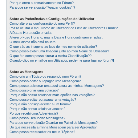
Por que entro automaticamente no Fórum?
Para que serve a opção “Apagar cookies” ?
Sobre as Preferências e Configurações do Utilizador
Como altero as configuração do meu Perfil?
Posso ocultar o meu Nome de Utilizador da Lista de Utilizadores Online?
A Data e Hora estão erradas!
Alterei o Fuso Horário, mas a Data e Hora continuam erradas!,
O meu idioma não está na lista!
O que são as imagens ao lado do meu nome de utilizador?
Como posso exibir uma Imagem junto ao meu Nome de Utilizador?
O que é e como posso alterar a minha Classificação??
Quando clico no email de um Utilizador, pede-me para ligar no fórum?!
Sobre as Mensagens
Como crio um Tópico ou respondo num Fórum?
Como posso editar ou apagar uma Mensagem?
Como posso adicionar uma assinatura às minhas Mensagens?
Como posso criar uma votação?
Porque não posso adicionar mais opções nas votações?
Como posso editar ou apagar uma votação?
Porque não consigo aceder a um fórum?
Porque não posso adicionar anexos?
Porque recebi uma Advertência?
Como posso Denunciar Mensagens?
Para que serve o botão Guardar no Painel de Mensagens?
Do que necessita a minha Mensagem para ser Aprovada?
Como posso ressuscitar os meus Tópicos?