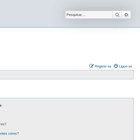
Pesquisar
Pesqu
Registe-se
Ligue-se
s
res?
entes cores?