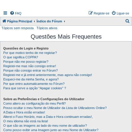
FAQ
Registe-se
Ligue-se
P
Página Principal
Índice do Fórum
Tópicos sem resposta
Tópicos ativos
e
Questões Mais Frequentes
s
q
Questões de Login e Registo
u
Por que motivo tenho de me registar?
i
O que significa COPPA?
Porque não me posso registar?
s
Registei-me mas não consigo entrar!
Porque não consigo entrar no Fórum?
a
Registei-me e já entrei anteriormente, mas agora não consigo!
r
Esqueci-me da minha Senha, e agora?
Por que entro automaticamente no Fórum?
Para que serve a opção “Apagar cookies” ?
Sobre as Preferências e Configurações do Utilizador
Como altero as configuração do meu Perfil?
Posso ocultar o meu Nome de Utilizador da Lista de Utilizadores Online?
A Data e Hora estão erradas!
Alterei o Fuso Horário, mas a Data e Hora continuam erradas!,
O meu idioma não está na lista!
O que são as imagens ao lado do meu nome de utilizador?
Como posso exibir uma Imagem junto ao meu Nome de Utilizador?