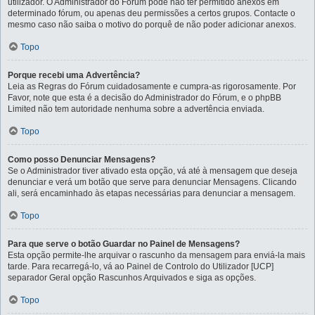
utilizador. O Administrador do Fórum pode não ter permitido anexos em
determinado fórum, ou apenas deu permissões a certos grupos. Contacte o
mesmo caso não saiba o motivo do porquê de não poder adicionar anexos.
Topo
Porque recebi uma Advertência?
Leia as Regras do Fórum cuidadosamente e cumpra-as rigorosamente. Por
Favor, note que esta é a decisão do Administrador do Fórum, e o phpBB
Limited não tem autoridade nenhuma sobre a advertência enviada.
Topo
Como posso Denunciar Mensagens?
Se o Administrador tiver ativado esta opção, vá até à mensagem que deseja
denunciar e verá um botão que serve para denunciar Mensagens. Clicando
ali, será encaminhado às etapas necessárias para denunciar a mensagem.
Topo
Para que serve o botão Guardar no Painel de Mensagens?
Esta opção permite-lhe arquivar o rascunho da mensagem para enviá-la mais
tarde. Para recarregá-lo, vá ao Painel de Controlo do Utilizador [UCP]
separador Geral opção Rascunhos Arquivados e siga as opções.
Topo