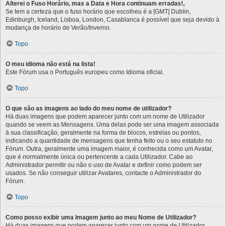
Alterei o Fuso Horário, mas a Data e Hora continuam erradas!,
Se tem a certeza que o fuso horário que escolheu é a [GMT] Dublin,
Edinburgh, Iceland, Lisboa, London, Casablanca é possível que seja devido à
mudança de horário de Verão/Inverno.
Topo
O meu idioma não está na lista!
Este Fórum usa o Português europeu como Idioma oficial.
Topo
O que são as imagens ao lado do meu nome de utilizador?
Há duas imagens que podem aparecer junto com um nome de Utilizador
quando se veem as Mensagens. Uma delas pode ser uma imagem associada
à sua classificação, geralmente na forma de blocos, estrelas ou pontos,
indicando a quantidade de mensagens que tenha feito ou o seu estatuto no
Fórum. Outra, geralmente uma imagem maior, é conhecida como um Avatar,
que é normalmente única ou pertencente a cada Utilizador. Cabe ao
Administrador permitir ou não o uso de Avatar e definir como podem ser
usados. Se não conseguir utilizar Avatares, contacte o Administrador do
Fórum.
Topo
Como posso exibir uma Imagem junto ao meu Nome de Utilizador?
Há duas imagens que podem aparecer junto com um nome de Utilizador