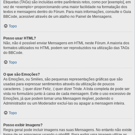
Etiquetas (TAGs) são incluídas entre parêntesis retos, como por [exemplo], em
vez de <exemplo> proporcionando uma maior facilidade na formatação dos
textos e mensagens dentro do Fórum. Para mais informações, consulte o Guia
BBCode, acessível através de um atalho no Painel de Mensagens.
Topo
Posso usar HTML?
Não, não é possível enviar Mensagens em HTML neste Fórum. A maioria dos
formatos utilizados no HTML podem ser reproduzidos na utilização das TAGs
do BBCode.
Topo
O que são Emoções?
As Emoções, ou Smilies, são pequenas representações gráficas que são
usadas para expressar sentimentos através da utilização de poucos
caracteres. :) quer dizer Feliz, :( quer dizer Triste. A lista completa de pode ser
vista no formulário junto à caixa de cada mensagem. Evite o uso excessivo de
Emoções, já que podem tornar uma Mensagem ilegível, podendo o
Administrador ou um Moderador excluí-las ou apagar a mensagem inteira.
Topo
Posso exibir Imagens?
Regra geral pode incluir imagens nas suas Mensagens. No entanto não existe
forma de as armazenar usando o phpBB. Para exibir uma imagem utilize as