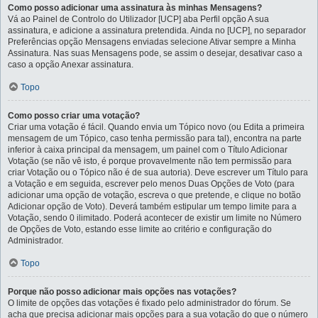
Como posso adicionar uma assinatura às minhas Mensagens?
Vá ao Painel de Controlo do Utilizador [UCP] aba Perfil opção A sua
assinatura, e adicione a assinatura pretendida. Ainda no [UCP], no separador
Preferências opção Mensagens enviadas selecione Ativar sempre a Minha
Assinatura. Nas suas Mensagens pode, se assim o desejar, desativar caso a
caso a opção Anexar assinatura.
Topo
Como posso criar uma votação?
Criar uma votação é fácil. Quando envia um Tópico novo (ou Edita a primeira
mensagem de um Tópico, caso tenha permissão para tal), encontra na parte
inferior à caixa principal da mensagem, um painel com o Título Adicionar
Votação (se não vê isto, é porque provavelmente não tem permissão para
criar Votação ou o Tópico não é de sua autoria). Deve escrever um Título para
a Votação e em seguida, escrever pelo menos Duas Opções de Voto (para
adicionar uma opção de votação, escreva o que pretende, e clique no botão
Adicionar opção de Voto). Deverá também estipular um tempo limite para a
Votação, sendo 0 ilimitado. Poderá acontecer de existir um limite no Número
de Opções de Voto, estando esse limite ao critério e configuração do
Administrador.
Topo
Porque não posso adicionar mais opções nas votações?
O limite de opções das votações é fixado pelo administrador do fórum. Se
acha que precisa adicionar mais opções para a sua votação do que o número