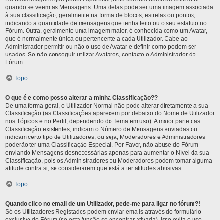
quando se veem as Mensagens. Uma delas pode ser uma imagem associada
à sua classificação, geralmente na forma de blocos, estrelas ou pontos,
indicando a quantidade de mensagens que tenha feito ou o seu estatuto no
Fórum. Outra, geralmente uma imagem maior, é conhecida como um Avatar,
que é normalmente única ou pertencente a cada Utilizador. Cabe ao
Administrador permitir ou não o uso de Avatar e definir como podem ser
usados. Se não conseguir utilizar Avatares, contacte o Administrador do
Fórum.
Topo
O que é e como posso alterar a minha Classificação??
De uma forma geral, o Utilizador Normal não pode alterar diretamente a sua
Classificação (as Classificações aparecem por debaixo do Nome de Utilizador
nos Tópicos e no Perfil, dependendo do Tema em uso). A maior parte das
Classificação existentes, indicam o Número de Mensagens enviadas ou
indicam certo tipo de Utilizadores, ou seja, Moderadores e Administradores
poderão ter uma Classificação Especial. Por Favor, não abuse do Fórum
enviando Mensagens desnecessárias apenas para aumentar o Nível da sua
Classificação, pois os Administradores ou Moderadores podem tomar alguma
atitude contra si, se considerarem que está a ter atitudes abusivas.
Topo
Quando clico no email de um Utilizador, pede-me para ligar no fórum?!
Só os Utilizadores Registados podem enviar emails através do formulário
exclusivo do Fórum (se esta função se encontrar ativada). Isso evita o uso