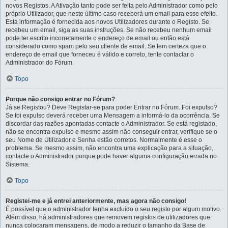
novos Registos. A Ativação tanto pode ser feita pelo Administrador como pelo
próprio Utilizador, que neste último caso receberá um email para esse efeito.
Esta informação é fornecida aos novos Utilizadores durante o Registo. Se
recebeu um email, siga as suas instruções. Se não recebeu nenhum email
pode ter escrito incorretamente o endereço de email ou então está
considerado como spam pelo seu cliente de email. Se tem certeza que o
endereço de email que forneceu é válido e correto, tente contactar o
Administrador do Fórum.
Topo
Porque não consigo entrar no Fórum?
Já se Registou? Deve Registar-se para poder Entrar no Fórum. Foi expulso?
Se foi expulso deverá receber uma Mensagem a informá-lo da ocorrência. Se
discordar das razões apontadas contacte o Administrador. Se está registado,
não se encontra expulso e mesmo assim não conseguir entrar, verifique se o
seu Nome de Utilizador e Senha estão corretos. Normalmente é esse o
problema. Se mesmo assim, não encontra uma explicação para a situação,
contacte o Administrador porque pode haver alguma configuração errada no
Sistema.
Topo
Registei-me e já entrei anteriormente, mas agora não consigo!
É possível que o administrador tenha excluído o seu registo por algum motivo.
Além disso, há administradores que removem registos de utilizadores que
nunca colocaram mensagens, de modo a reduzir o tamanho da Base de