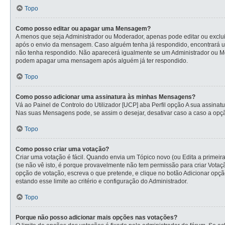
Topo
Como posso editar ou apagar uma Mensagem?
A menos que seja Administrador ou Moderador, apenas pode editar ou exclui
após o envio da mensagem. Caso alguém tenha já respondido, encontrará u
não tenha respondido. Não aparecerá igualmente se um Administrador ou Mod
podem apagar uma mensagem após alguém já ter respondido.
Topo
Como posso adicionar uma assinatura às minhas Mensagens?
Vá ao Painel de Controlo do Utilizador [UCP] aba Perfil opção A sua assina
Nas suas Mensagens pode, se assim o desejar, desativar caso a caso a opçã
Topo
Como posso criar uma votação?
Criar uma votação é fácil. Quando envia um Tópico novo (ou Edita a primeir
(se não vê isto, é porque provavelmente não tem permissão para criar Vota
opção de votação, escreva o que pretende, e clique no botão Adicionar opçã
estando esse limite ao critério e configuração do Administrador.
Topo
Porque não posso adicionar mais opções nas votações?