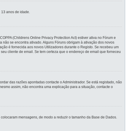
 13 anos de idade.
COPPA (Childrens Online Privacy Protection Act) estiver ativa no Fórum e
nda não se encontra ativado. Alguns Fóruns obrigam à ativação dos novos
ormação é fornecida aos novos Utilizadores durante o Registo. Se recebeu um
 seu cliente de email. Se tem certeza que o endereço de email que forneceu
rdar das razões apontadas contacte o Administrador. Se está registado, não
mesmo assim, não encontra uma explicação para a situação, contacte o
unca colocaram mensagens, de modo a reduzir o tamanho da Base de Dados.