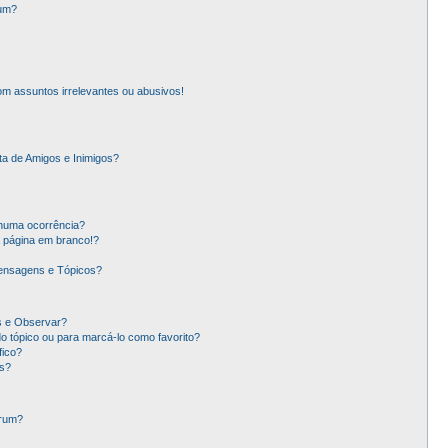
rum?
m assuntos irrelevantes ou abusivos!
ta de Amigos e Inimigos?
nhuma ocorrência?
 página em branco!?
ensagens e Tópicos?
os e Observar?
 tópico ou para marcá-lo como favorito?
ico?
s?
órum?