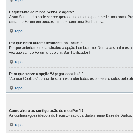
Topo
Esqueci-me da minha Senha, e agora?
A sua Senha não pode ser recuperada, no entanto pode pedir uma nova. Proc
entrar no Fórum em poucos minutos, com uma Senha nova.
Topo
Por que entro automaticamente no Fórum?
Porque anteriormente assinalou a opção Lembrar-me. Nunca assinalar esta op
vez que sair do Fórum clique em: Sair [ Utilizador ]
Topo
Para que serve a opção “Apagar cookies” ?
“Apagar Cookies” apaga do seu navegador todos os cookies criados pelo ph
Topo
Como altero as configuração do meu Perfil?
As configurações (depois do Registo) são guardadas numa Base de Dados. Par
Topo