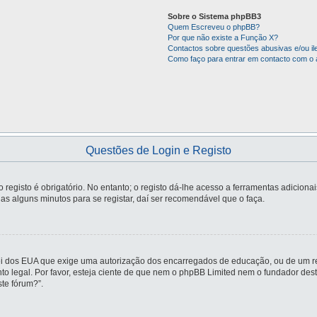
Sobre o Sistema phpBB3
Quem Escreveu o phpBB?
Por que não existe a Função X?
Contactos sobre questões abusivas e/ou ile
Como faço para entrar em contacto com o 
Questões de Login e Registo
registo é obrigatório. No entanto; o registo dá-lhe acesso a ferramentas adiciona
nas alguns minutos para se registar, daí ser recomendável que o faça.
ei dos EUA que exige uma autorização dos encarregados de educação, ou de um re
nto legal. Por favor, esteja ciente de que nem o phpBB Limited nem o fundador d
te fórum?”.