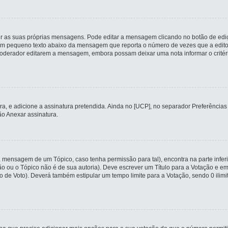
r as suas próprias mensagens. Pode editar a mensagem clicando no botão de ediç
m pequeno texto abaixo da mensagem que reporta o número de vezes que a editou
erador editarem a mensagem, embora possam deixar uma nota informar o critério q
tura, e adicione a assinatura pretendida. Ainda no [UCP], no separador Preferênc
o Anexar assinatura.
a mensagem de um Tópico, caso tenha permissão para tal), encontra na parte infer
ção ou o Tópico não é de sua autoria). Deve escrever um Título para a Votação e
o de Voto). Deverá também estipular um tempo limite para a Votação, sendo 0 ilim