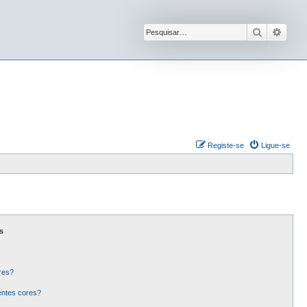
Pesquisar
Pesqu
Registe-se
Ligue-se
s
res?
entes cores?