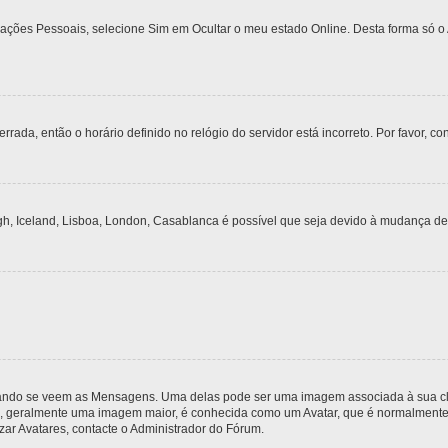
urações Pessoais, selecione Sim em Ocultar o meu estado Online. Desta forma só o
rrada, então o horário definido no relógio do servidor está incorreto. Por favor, co
gh, Iceland, Lisboa, London, Casablanca é possível que seja devido à mudança de
do se veem as Mensagens. Uma delas pode ser uma imagem associada à sua classi
, geralmente uma imagem maior, é conhecida como um Avatar, que é normalmente ú
zar Avatares, contacte o Administrador do Fórum.