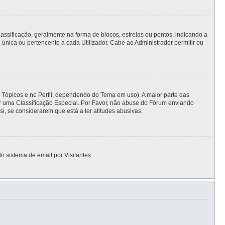
ficação, geralmente na forma de blocos, estrelas ou pontos, indicando a
nica ou pertencente a cada Utilizador. Cabe ao Administrador permitir ou
s Tópicos e no Perfil, dependendo do Tema em uso). A maior parte das
er uma Classificação Especial. Por Favor, não abuse do Fórum enviando
 se considerarem que está a ter atitudes abusivas.
o sistema de email por Visitantes.