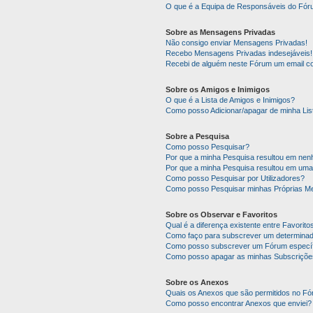
O que é a Equipa de Responsáveis do Fó
Sobre as Mensagens Privadas
Não consigo enviar Mensagens Privadas!
Recebo Mensagens Privadas indesejáveis!
Recebi de alguém neste Fórum um email co
Sobre os Amigos e Inimigos
O que é a Lista de Amigos e Inimigos?
Como posso Adicionar/apagar de minha Lis
Sobre a Pesquisa
Como posso Pesquisar?
Por que a minha Pesquisa resultou em ne
Por que a minha Pesquisa resultou em uma
Como posso Pesquisar por Utilizadores?
Como posso Pesquisar minhas Próprias M
Sobre os Observar e Favoritos
Qual é a diferença existente entre Favorit
Como faço para subscrever um determinado
Como posso subscrever um Fórum específ
Como posso apagar as minhas Subscriçõe
Sobre os Anexos
Quais os Anexos que são permitidos no F
Como posso encontrar Anexos que enviei?