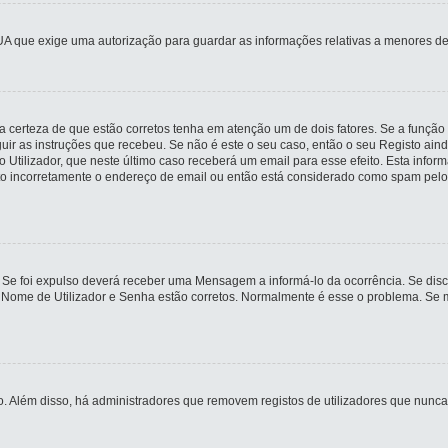
UA que exige uma autorização para guardar as informações relativas a menores de
 certeza de que estão corretos tenha em atenção um de dois fatores. Se a função 
guir as instruções que recebeu. Se não é este o seu caso, então o seu Registo ai
io Utilizador, que neste último caso receberá um email para esse efeito. Esta inf
ito incorretamente o endereço de email ou então está considerado como spam pelo
 Se foi expulso deverá receber uma Mensagem a informá-lo da ocorrência. Se disco
u Nome de Utilizador e Senha estão corretos. Normalmente é esse o problema. Se 
ivo. Além disso, há administradores que removem registos de utilizadores que n