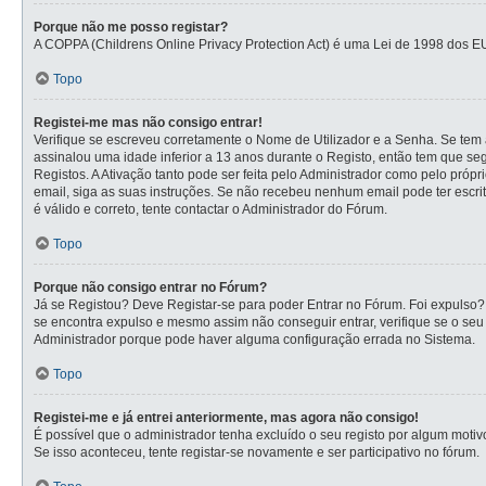
Porque não me posso registar?
A COPPA (Childrens Online Privacy Protection Act) é uma Lei de 1998 dos E
Topo
Registei-me mas não consigo entrar!
Verifique se escreveu corretamente o Nome de Utilizador e a Senha. Se tem a
assinalou uma idade inferior a 13 anos durante o Registo, então tem que se
Registos. A Ativação tanto pode ser feita pelo Administrador como pelo própr
email, siga as suas instruções. Se não recebeu nenhum email pode ter escr
é válido e correto, tente contactar o Administrador do Fórum.
Topo
Porque não consigo entrar no Fórum?
Já se Registou? Deve Registar-se para poder Entrar no Fórum. Foi expulso?
se encontra expulso e mesmo assim não conseguir entrar, verifique se o se
Administrador porque pode haver alguma configuração errada no Sistema.
Topo
Registei-me e já entrei anteriormente, mas agora não consigo!
É possível que o administrador tenha excluído o seu registo por algum mot
Se isso aconteceu, tente registar-se novamente e ser participativo no fórum.