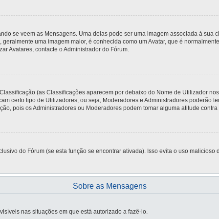
do se veem as Mensagens. Uma delas pode ser uma imagem associada à sua classi
, geralmente uma imagem maior, é conhecida como um Avatar, que é normalmente ú
zar Avatares, contacte o Administrador do Fórum.
 Classificação (as Classificações aparecem por debaixo do Nome de Utilizador no
am certo tipo de Utilizadores, ou seja, Moderadores e Administradores poderão t
o, pois os Administradores ou Moderadores podem tomar alguma atitude contra si,
usivo do Fórum (se esta função se encontrar ativada). Isso evita o uso malicioso d
Sobre as Mensagens
visíveis nas situações em que está autorizado a fazê-lo.