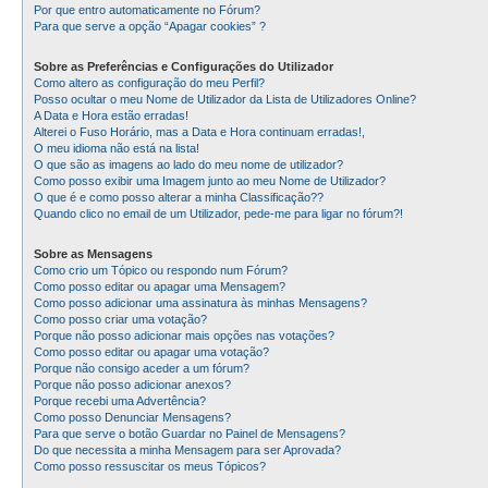
Por que entro automaticamente no Fórum?
Para que serve a opção “Apagar cookies” ?
Sobre as Preferências e Configurações do Utilizador
Como altero as configuração do meu Perfil?
Posso ocultar o meu Nome de Utilizador da Lista de Utilizadores Online?
A Data e Hora estão erradas!
Alterei o Fuso Horário, mas a Data e Hora continuam erradas!,
O meu idioma não está na lista!
O que são as imagens ao lado do meu nome de utilizador?
Como posso exibir uma Imagem junto ao meu Nome de Utilizador?
O que é e como posso alterar a minha Classificação??
Quando clico no email de um Utilizador, pede-me para ligar no fórum?!
Sobre as Mensagens
Como crio um Tópico ou respondo num Fórum?
Como posso editar ou apagar uma Mensagem?
Como posso adicionar uma assinatura às minhas Mensagens?
Como posso criar uma votação?
Porque não posso adicionar mais opções nas votações?
Como posso editar ou apagar uma votação?
Porque não consigo aceder a um fórum?
Porque não posso adicionar anexos?
Porque recebi uma Advertência?
Como posso Denunciar Mensagens?
Para que serve o botão Guardar no Painel de Mensagens?
Do que necessita a minha Mensagem para ser Aprovada?
Como posso ressuscitar os meus Tópicos?