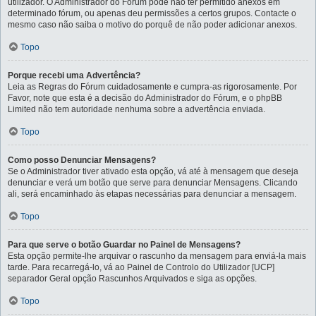
utilizador. O Administrador do Fórum pode não ter permitido anexos em
determinado fórum, ou apenas deu permissões a certos grupos. Contacte o
mesmo caso não saiba o motivo do porquê de não poder adicionar anexos.
Topo
Porque recebi uma Advertência?
Leia as Regras do Fórum cuidadosamente e cumpra-as rigorosamente. Por
Favor, note que esta é a decisão do Administrador do Fórum, e o phpBB
Limited não tem autoridade nenhuma sobre a advertência enviada.
Topo
Como posso Denunciar Mensagens?
Se o Administrador tiver ativado esta opção, vá até à mensagem que deseja
denunciar e verá um botão que serve para denunciar Mensagens. Clicando
ali, será encaminhado às etapas necessárias para denunciar a mensagem.
Topo
Para que serve o botão Guardar no Painel de Mensagens?
Esta opção permite-lhe arquivar o rascunho da mensagem para enviá-la mais
tarde. Para recarregá-lo, vá ao Painel de Controlo do Utilizador [UCP]
separador Geral opção Rascunhos Arquivados e siga as opções.
Topo