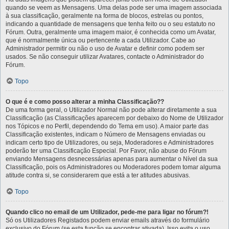
quando se veem as Mensagens. Uma delas pode ser uma imagem associada
à sua classificação, geralmente na forma de blocos, estrelas ou pontos,
indicando a quantidade de mensagens que tenha feito ou o seu estatuto no
Fórum. Outra, geralmente uma imagem maior, é conhecida como um Avatar,
que é normalmente única ou pertencente a cada Utilizador. Cabe ao
Administrador permitir ou não o uso de Avatar e definir como podem ser
usados. Se não conseguir utilizar Avatares, contacte o Administrador do
Fórum.
Topo
O que é e como posso alterar a minha Classificação??
De uma forma geral, o Utilizador Normal não pode alterar diretamente a sua
Classificação (as Classificações aparecem por debaixo do Nome de Utilizador
nos Tópicos e no Perfil, dependendo do Tema em uso). A maior parte das
Classificação existentes, indicam o Número de Mensagens enviadas ou
indicam certo tipo de Utilizadores, ou seja, Moderadores e Administradores
poderão ter uma Classificação Especial. Por Favor, não abuse do Fórum
enviando Mensagens desnecessárias apenas para aumentar o Nível da sua
Classificação, pois os Administradores ou Moderadores podem tomar alguma
atitude contra si, se considerarem que está a ter atitudes abusivas.
Topo
Quando clico no email de um Utilizador, pede-me para ligar no fórum?!
Só os Utilizadores Registados podem enviar emails através do formulário
exclusivo do Fórum (se esta função se encontrar ativada). Isso evita o uso