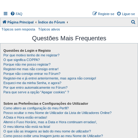
FAQ
Registe-se
Ligue-se
P
Página Principal
Índice do Fórum
Tópicos sem resposta
Tópicos ativos
e
Questões Mais Frequentes
s
q
Questões de Login e Registo
u
Por que motivo tenho de me registar?
i
O que significa COPPA?
Porque não me posso registar?
s
Registei-me mas não consigo entrar!
Porque não consigo entrar no Fórum?
a
Registei-me e já entrei anteriormente, mas agora não consigo!
r
Esqueci-me da minha Senha, e agora?
Por que entro automaticamente no Fórum?
Para que serve a opção “Apagar cookies” ?
Sobre as Preferências e Configurações do Utilizador
Como altero as configuração do meu Perfil?
Posso ocultar o meu Nome de Utilizador da Lista de Utilizadores Online?
A Data e Hora estão erradas!
Alterei o Fuso Horário, mas a Data e Hora continuam erradas!,
O meu idioma não está na lista!
O que são as imagens ao lado do meu nome de utilizador?
Como posso exibir uma Imagem junto ao meu Nome de Utilizador?