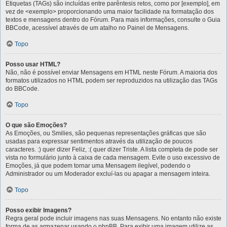
Etiquetas (TAGs) são incluídas entre parêntesis retos, como por [exemplo], em
vez de <exemplo> proporcionando uma maior facilidade na formatação dos
textos e mensagens dentro do Fórum. Para mais informações, consulte o Guia
BBCode, acessível através de um atalho no Painel de Mensagens.
Topo
Posso usar HTML?
Não, não é possível enviar Mensagens em HTML neste Fórum. A maioria dos
formatos utilizados no HTML podem ser reproduzidos na utilização das TAGs
do BBCode.
Topo
O que são Emoções?
As Emoções, ou Smilies, são pequenas representações gráficas que são
usadas para expressar sentimentos através da utilização de poucos
caracteres. :) quer dizer Feliz, :( quer dizer Triste. A lista completa de pode ser
vista no formulário junto à caixa de cada mensagem. Evite o uso excessivo de
Emoções, já que podem tornar uma Mensagem ilegível, podendo o
Administrador ou um Moderador excluí-las ou apagar a mensagem inteira.
Topo
Posso exibir Imagens?
Regra geral pode incluir imagens nas suas Mensagens. No entanto não existe
forma de as armazenar usando o phpBB. Para exibir uma imagem utilize as