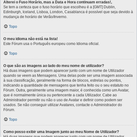
Alterei o Fuso Horário, mas a Data e Hora continuam erradas!,
Se tem a certeza que o fuso horário que escolheu é a [GMT] Dublin,
Edinburgh, Iceland, Lisboa, London, Casablanca é possível que seja devido à
mudança de horário de Verão/Inverno.
Topo
O meu idioma não está na lista!
Este Fórum usa o Português europeu como Idioma oficial.
Topo
O que são as imagens ao lado do meu nome de utilizador?
Há duas imagens que podem aparecer junto com um nome de Utilizador
quando se veem as Mensagens. Uma delas pode ser uma imagem associada
à sua classificação, geralmente na forma de blocos, estrelas ou pontos,
indicando a quantidade de mensagens que tenha feito ou o seu estatuto no
Fórum. Outra, geralmente uma imagem maior, é conhecida como um Avatar,
que é normalmente única ou pertencente a cada Utilizador. Cabe ao
Administrador permitir ou não o uso de Avatar e definir como podem ser
usados. Se não conseguir utilizar Avatares, contacte o Administrador do
Fórum.
Topo
Como posso exibir uma Imagem junto ao meu Nome de Utilizador?
Há duas imagens que podem aparecer junto com um nome de Utilizador