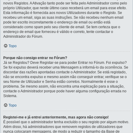
novos Registos. A Ativação tanto pode ser feita pelo Administrador como pelo
próprio Utilizador, que neste último caso receberá um email para esse efeito.
Esta informação é fornecida aos novos Utilizadores durante o Registo. Se
recebeu um email, siga as suas instruções. Se não recebeu nenhum email
pode ter escrito incorretamente o endereço de email ou então está
considerado como spam pelo seu cliente de email. Se tem certeza que o
endereço de email que forneceu é válido e correto, tente contactar o
Administrador do Fórum.
Topo
Porque não consigo entrar no Fórum?
Já se Registou? Deve Registar-se para poder Entrar no Fórum. Foi expulso?
Se foi expulso deverá receber uma Mensagem a informá-lo da ocorrência. Se
discordar das razões apontadas contacte o Administrador. Se está registado,
não se encontra expulso e mesmo assim não conseguir entrar, verifique se o
seu Nome de Utilizador e Senha estão corretos. Normalmente é esse o
problema. Se mesmo assim, não encontra uma explicação para a situação,
contacte o Administrador porque pode haver alguma configuração errada no
Sistema.
Topo
Registei-me e já entrei anteriormente, mas agora não consigo!
É possível que o administrador tenha excluído o seu registo por algum motivo.
Além disso, há administradores que removem registos de utilizadores que
nunca colocaram mensagens, de modo a reduzir o tamanho da Base de