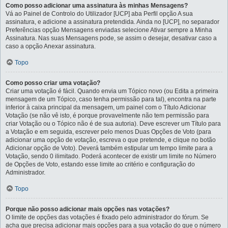
Como posso adicionar uma assinatura às minhas Mensagens?
Vá ao Painel de Controlo do Utilizador [UCP] aba Perfil opção A sua
assinatura, e adicione a assinatura pretendida. Ainda no [UCP], no separador
Preferências opção Mensagens enviadas selecione Ativar sempre a Minha
Assinatura. Nas suas Mensagens pode, se assim o desejar, desativar caso a
caso a opção Anexar assinatura.
Topo
Como posso criar uma votação?
Criar uma votação é fácil. Quando envia um Tópico novo (ou Edita a primeira
mensagem de um Tópico, caso tenha permissão para tal), encontra na parte
inferior à caixa principal da mensagem, um painel com o Título Adicionar
Votação (se não vê isto, é porque provavelmente não tem permissão para
criar Votação ou o Tópico não é de sua autoria). Deve escrever um Título para
a Votação e em seguida, escrever pelo menos Duas Opções de Voto (para
adicionar uma opção de votação, escreva o que pretende, e clique no botão
Adicionar opção de Voto). Deverá também estipular um tempo limite para a
Votação, sendo 0 ilimitado. Poderá acontecer de existir um limite no Número
de Opções de Voto, estando esse limite ao critério e configuração do
Administrador.
Topo
Porque não posso adicionar mais opções nas votações?
O limite de opções das votações é fixado pelo administrador do fórum. Se
acha que precisa adicionar mais opções para a sua votação do que o número