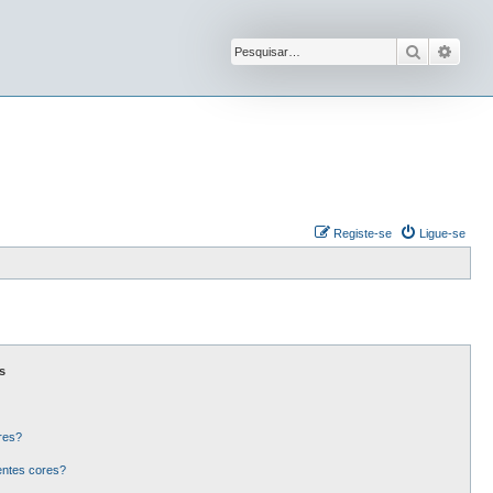
Pesquisar
Pesqu
Registe-se
Ligue-se
s
res?
entes cores?