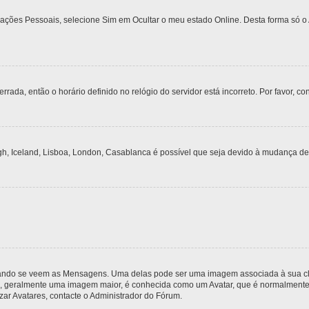
urações Pessoais, selecione Sim em Ocultar o meu estado Online. Desta forma só o
rrada, então o horário definido no relógio do servidor está incorreto. Por favor, co
gh, Iceland, Lisboa, London, Casablanca é possível que seja devido à mudança de
do se veem as Mensagens. Uma delas pode ser uma imagem associada à sua classi
, geralmente uma imagem maior, é conhecida como um Avatar, que é normalmente ú
zar Avatares, contacte o Administrador do Fórum.