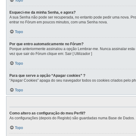
Topo
Esqueci-me da minha Senha, e agora?
A sua Senha não pode ser recuperada, no entanto pode pedir uma nova. Proc
entrar no Fórum em poucos minutos, com uma Senha nova.
Topo
Por que entro automaticamente no Fórum?
Porque anteriormente assinalou a opção Lembrar-me. Nunca assinalar esta op
vez que sair do Fórum clique em: Sair [ Utilizador ]
Topo
Para que serve a opção “Apagar cookies” ?
“Apagar Cookies” apaga do seu navegador todos os cookies criados pelo ph
Topo
Como altero as configuração do meu Perfil?
As configurações (depois do Registo) são guardadas numa Base de Dados. Par
Topo