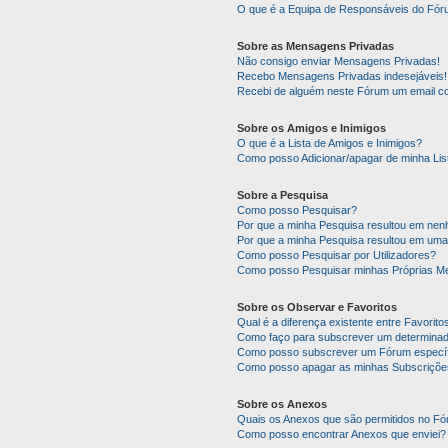
O que é a Equipa de Responsáveis do Fó
Sobre as Mensagens Privadas
Não consigo enviar Mensagens Privadas!
Recebo Mensagens Privadas indesejáveis!
Recebi de alguém neste Fórum um email co
Sobre os Amigos e Inimigos
O que é a Lista de Amigos e Inimigos?
Como posso Adicionar/apagar de minha Lis
Sobre a Pesquisa
Como posso Pesquisar?
Por que a minha Pesquisa resultou em ne
Por que a minha Pesquisa resultou em uma
Como posso Pesquisar por Utilizadores?
Como posso Pesquisar minhas Próprias M
Sobre os Observar e Favoritos
Qual é a diferença existente entre Favorit
Como faço para subscrever um determinado
Como posso subscrever um Fórum específ
Como posso apagar as minhas Subscriçõe
Sobre os Anexos
Quais os Anexos que são permitidos no F
Como posso encontrar Anexos que enviei?