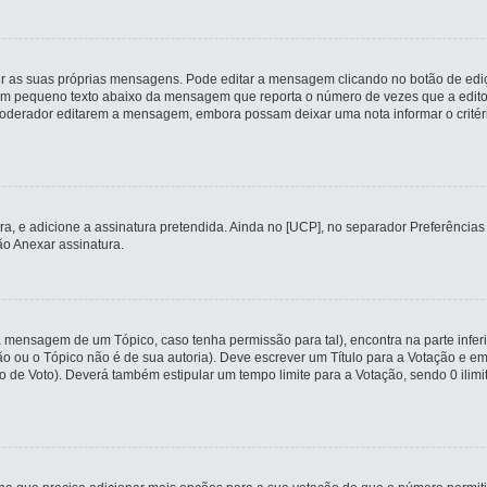
r as suas próprias mensagens. Pode editar a mensagem clicando no botão de ediç
m pequeno texto abaixo da mensagem que reporta o número de vezes que a editou
erador editarem a mensagem, embora possam deixar uma nota informar o critério q
tura, e adicione a assinatura pretendida. Ainda no [UCP], no separador Preferênc
o Anexar assinatura.
a mensagem de um Tópico, caso tenha permissão para tal), encontra na parte infer
ção ou o Tópico não é de sua autoria). Deve escrever um Título para a Votação e
o de Voto). Deverá também estipular um tempo limite para a Votação, sendo 0 ilim