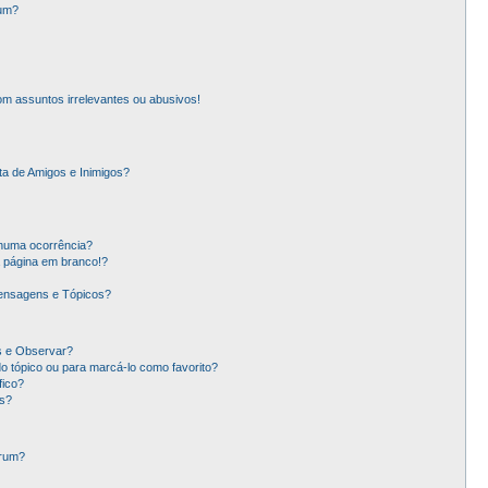
rum?
m assuntos irrelevantes ou abusivos!
ta de Amigos e Inimigos?
nhuma ocorrência?
 página em branco!?
ensagens e Tópicos?
os e Observar?
 tópico ou para marcá-lo como favorito?
ico?
s?
órum?