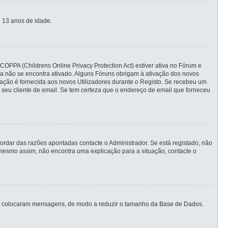
 13 anos de idade.
COPPA (Childrens Online Privacy Protection Act) estiver ativa no Fórum e
nda não se encontra ativado. Alguns Fóruns obrigam à ativação dos novos
ormação é fornecida aos novos Utilizadores durante o Registo. Se recebeu um
 seu cliente de email. Se tem certeza que o endereço de email que forneceu
rdar das razões apontadas contacte o Administrador. Se está registado, não
mesmo assim, não encontra uma explicação para a situação, contacte o
unca colocaram mensagens, de modo a reduzir o tamanho da Base de Dados.