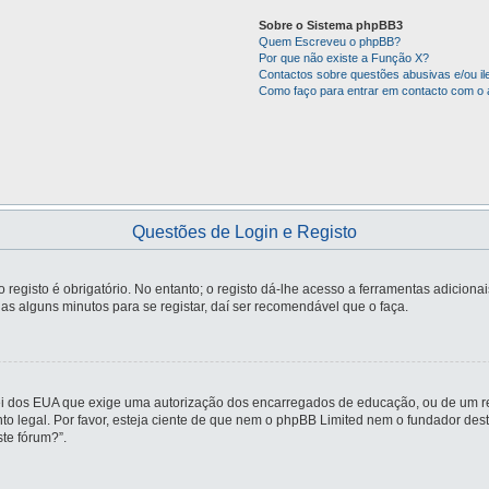
Sobre o Sistema phpBB3
Quem Escreveu o phpBB?
Por que não existe a Função X?
Contactos sobre questões abusivas e/ou ile
Como faço para entrar em contacto com o 
Questões de Login e Registo
registo é obrigatório. No entanto; o registo dá-lhe acesso a ferramentas adiciona
nas alguns minutos para se registar, daí ser recomendável que o faça.
ei dos EUA que exige uma autorização dos encarregados de educação, ou de um re
nto legal. Por favor, esteja ciente de que nem o phpBB Limited nem o fundador d
te fórum?”.