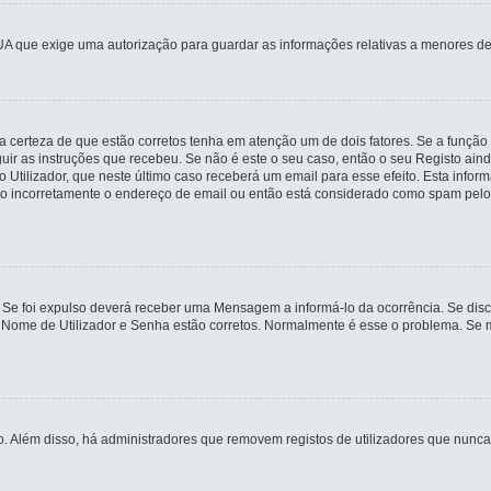
UA que exige uma autorização para guardar as informações relativas a menores de
 certeza de que estão corretos tenha em atenção um de dois fatores. Se a função 
guir as instruções que recebeu. Se não é este o seu caso, então o seu Registo ai
io Utilizador, que neste último caso receberá um email para esse efeito. Esta inf
ito incorretamente o endereço de email ou então está considerado como spam pelo
 Se foi expulso deverá receber uma Mensagem a informá-lo da ocorrência. Se disco
u Nome de Utilizador e Senha estão corretos. Normalmente é esse o problema. Se 
ivo. Além disso, há administradores que removem registos de utilizadores que n