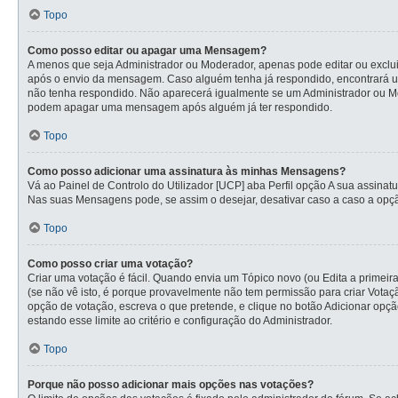
Topo
Como posso editar ou apagar uma Mensagem?
A menos que seja Administrador ou Moderador, apenas pode editar ou exclui
após o envio da mensagem. Caso alguém tenha já respondido, encontrará u
não tenha respondido. Não aparecerá igualmente se um Administrador ou Mod
podem apagar uma mensagem após alguém já ter respondido.
Topo
Como posso adicionar uma assinatura às minhas Mensagens?
Vá ao Painel de Controlo do Utilizador [UCP] aba Perfil opção A sua assina
Nas suas Mensagens pode, se assim o desejar, desativar caso a caso a opçã
Topo
Como posso criar uma votação?
Criar uma votação é fácil. Quando envia um Tópico novo (ou Edita a primeir
(se não vê isto, é porque provavelmente não tem permissão para criar Vota
opção de votação, escreva o que pretende, e clique no botão Adicionar opçã
estando esse limite ao critério e configuração do Administrador.
Topo
Porque não posso adicionar mais opções nas votações?