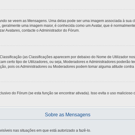
do se veem as Mensagens. Uma delas pode ser uma imagem associada à sua classi
, geralmente uma imagem maior, é conhecida como um Avatar, que é normalmente ú
zar Avatares, contacte o Administrador do Fórum.
 Classificação (as Classificações aparecem por debaixo do Nome de Utilizador no
am certo tipo de Utilizadores, ou seja, Moderadores e Administradores poderão t
o, pois os Administradores ou Moderadores podem tomar alguma atitude contra si,
usivo do Fórum (se esta função se encontrar ativada). Isso evita o uso malicioso d
Sobre as Mensagens
visíveis nas situações em que está autorizado a fazê-lo.