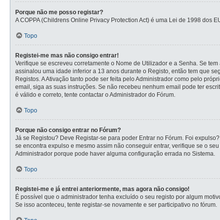
Porque não me posso registar?
A COPPA (Childrens Online Privacy Protection Act) é uma Lei de 1998 dos E
Topo
Registei-me mas não consigo entrar!
Verifique se escreveu corretamente o Nome de Utilizador e a Senha. Se tem a
assinalou uma idade inferior a 13 anos durante o Registo, então tem que se
Registos. A Ativação tanto pode ser feita pelo Administrador como pelo própr
email, siga as suas instruções. Se não recebeu nenhum email pode ter escr
é válido e correto, tente contactar o Administrador do Fórum.
Topo
Porque não consigo entrar no Fórum?
Já se Registou? Deve Registar-se para poder Entrar no Fórum. Foi expulso?
se encontra expulso e mesmo assim não conseguir entrar, verifique se o se
Administrador porque pode haver alguma configuração errada no Sistema.
Topo
Registei-me e já entrei anteriormente, mas agora não consigo!
É possível que o administrador tenha excluído o seu registo por algum mot
Se isso aconteceu, tente registar-se novamente e ser participativo no fórum.