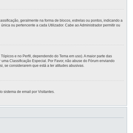
ficação, geralmente na forma de blocos, estrelas ou pontos, indicando a
nica ou pertencente a cada Utilizador. Cabe ao Administrador permitir ou
s Tópicos e no Perfil, dependendo do Tema em uso). A maior parte das
er uma Classificação Especial. Por Favor, não abuse do Fórum enviando
 se considerarem que está a ter atitudes abusivas.
o sistema de email por Visitantes.