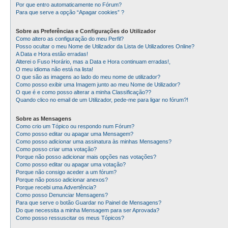
Por que entro automaticamente no Fórum?
Para que serve a opção “Apagar cookies” ?
Sobre as Preferências e Configurações do Utilizador
Como altero as configuração do meu Perfil?
Posso ocultar o meu Nome de Utilizador da Lista de Utilizadores Online?
A Data e Hora estão erradas!
Alterei o Fuso Horário, mas a Data e Hora continuam erradas!,
O meu idioma não está na lista!
O que são as imagens ao lado do meu nome de utilizador?
Como posso exibir uma Imagem junto ao meu Nome de Utilizador?
O que é e como posso alterar a minha Classificação??
Quando clico no email de um Utilizador, pede-me para ligar no fórum?!
Sobre as Mensagens
Como crio um Tópico ou respondo num Fórum?
Como posso editar ou apagar uma Mensagem?
Como posso adicionar uma assinatura às minhas Mensagens?
Como posso criar uma votação?
Porque não posso adicionar mais opções nas votações?
Como posso editar ou apagar uma votação?
Porque não consigo aceder a um fórum?
Porque não posso adicionar anexos?
Porque recebi uma Advertência?
Como posso Denunciar Mensagens?
Para que serve o botão Guardar no Painel de Mensagens?
Do que necessita a minha Mensagem para ser Aprovada?
Como posso ressuscitar os meus Tópicos?