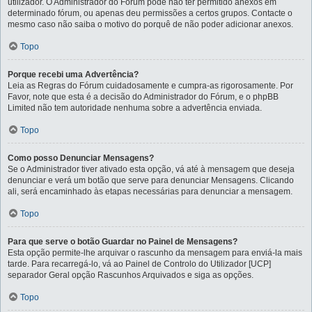
utilizador. O Administrador do Fórum pode não ter permitido anexos em
determinado fórum, ou apenas deu permissões a certos grupos. Contacte o
mesmo caso não saiba o motivo do porquê de não poder adicionar anexos.
Topo
Porque recebi uma Advertência?
Leia as Regras do Fórum cuidadosamente e cumpra-as rigorosamente. Por
Favor, note que esta é a decisão do Administrador do Fórum, e o phpBB
Limited não tem autoridade nenhuma sobre a advertência enviada.
Topo
Como posso Denunciar Mensagens?
Se o Administrador tiver ativado esta opção, vá até à mensagem que deseja
denunciar e verá um botão que serve para denunciar Mensagens. Clicando
ali, será encaminhado às etapas necessárias para denunciar a mensagem.
Topo
Para que serve o botão Guardar no Painel de Mensagens?
Esta opção permite-lhe arquivar o rascunho da mensagem para enviá-la mais
tarde. Para recarregá-lo, vá ao Painel de Controlo do Utilizador [UCP]
separador Geral opção Rascunhos Arquivados e siga as opções.
Topo