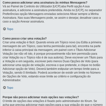
Como posso adicionar uma assinatura às minhas Mensagens?
Vá ao Painel de Controlo do Utilizador [UCP] aba Perfil opção A sua
assinatura, e adicione a assinatura pretendida. Ainda no [UCP], no separador
Preferências opção Mensagens enviadas selecione Ativar sempre a Minha
Assinatura. Nas suas Mensagens pode, se assim o desejar, desativar caso a
caso a opção Anexar assinatura.
Topo
Como posso criar uma votação?
Criar uma votação é fácil. Quando envia um Tópico novo (ou Edita a primeira
mensagem de um Tópico, caso tenha permissão para tal), encontra na parte
inferior à caixa principal da mensagem, um painel com o Título Adicionar
Votação (se não vê isto, é porque provavelmente não tem permissão para
criar Votação ou o Tópico não é de sua autoria). Deve escrever um Título para
a Votação e em seguida, escrever pelo menos Duas Opções de Voto (para
adicionar uma opção de votação, escreva o que pretende, e clique no botão
Adicionar opção de Voto). Deverá também estipular um tempo limite para a
Votação, sendo 0 ilimitado. Poderá acontecer de existir um limite no Número
de Opções de Voto, estando esse limite ao critério e configuração do
Administrador.
Topo
Porque não posso adicionar mais opções nas votações?
O limite de opções das votações é fixado pelo administrador do fórum. Se
acha que precisa adicionar mais opções para a sua votação do que o número