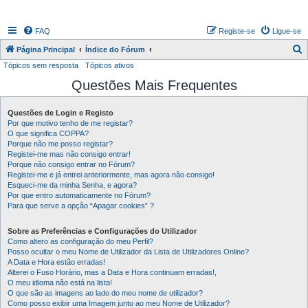
FAQ
Registe-se
Ligue-se
P
Página Principal
Índice do Fórum
Tópicos sem resposta
Tópicos ativos
e
Questões Mais Frequentes
s
q
Questões de Login e Registo
u
Por que motivo tenho de me registar?
i
O que significa COPPA?
Porque não me posso registar?
s
Registei-me mas não consigo entrar!
Porque não consigo entrar no Fórum?
a
Registei-me e já entrei anteriormente, mas agora não consigo!
r
Esqueci-me da minha Senha, e agora?
Por que entro automaticamente no Fórum?
Para que serve a opção “Apagar cookies” ?
Sobre as Preferências e Configurações do Utilizador
Como altero as configuração do meu Perfil?
Posso ocultar o meu Nome de Utilizador da Lista de Utilizadores Online?
A Data e Hora estão erradas!
Alterei o Fuso Horário, mas a Data e Hora continuam erradas!,
O meu idioma não está na lista!
O que são as imagens ao lado do meu nome de utilizador?
Como posso exibir uma Imagem junto ao meu Nome de Utilizador?