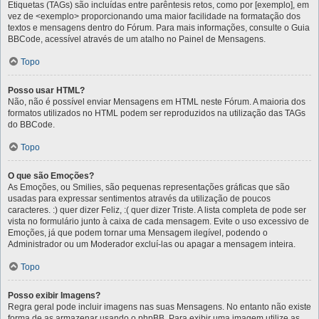
Etiquetas (TAGs) são incluídas entre parêntesis retos, como por [exemplo], em
vez de <exemplo> proporcionando uma maior facilidade na formatação dos
textos e mensagens dentro do Fórum. Para mais informações, consulte o Guia
BBCode, acessível através de um atalho no Painel de Mensagens.
Topo
Posso usar HTML?
Não, não é possível enviar Mensagens em HTML neste Fórum. A maioria dos
formatos utilizados no HTML podem ser reproduzidos na utilização das TAGs
do BBCode.
Topo
O que são Emoções?
As Emoções, ou Smilies, são pequenas representações gráficas que são
usadas para expressar sentimentos através da utilização de poucos
caracteres. :) quer dizer Feliz, :( quer dizer Triste. A lista completa de pode ser
vista no formulário junto à caixa de cada mensagem. Evite o uso excessivo de
Emoções, já que podem tornar uma Mensagem ilegível, podendo o
Administrador ou um Moderador excluí-las ou apagar a mensagem inteira.
Topo
Posso exibir Imagens?
Regra geral pode incluir imagens nas suas Mensagens. No entanto não existe
forma de as armazenar usando o phpBB. Para exibir uma imagem utilize as