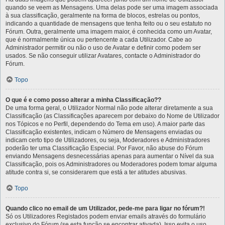
quando se veem as Mensagens. Uma delas pode ser uma imagem associada
à sua classificação, geralmente na forma de blocos, estrelas ou pontos,
indicando a quantidade de mensagens que tenha feito ou o seu estatuto no
Fórum. Outra, geralmente uma imagem maior, é conhecida como um Avatar,
que é normalmente única ou pertencente a cada Utilizador. Cabe ao
Administrador permitir ou não o uso de Avatar e definir como podem ser
usados. Se não conseguir utilizar Avatares, contacte o Administrador do
Fórum.
Topo
O que é e como posso alterar a minha Classificação??
De uma forma geral, o Utilizador Normal não pode alterar diretamente a sua
Classificação (as Classificações aparecem por debaixo do Nome de Utilizador
nos Tópicos e no Perfil, dependendo do Tema em uso). A maior parte das
Classificação existentes, indicam o Número de Mensagens enviadas ou
indicam certo tipo de Utilizadores, ou seja, Moderadores e Administradores
poderão ter uma Classificação Especial. Por Favor, não abuse do Fórum
enviando Mensagens desnecessárias apenas para aumentar o Nível da sua
Classificação, pois os Administradores ou Moderadores podem tomar alguma
atitude contra si, se considerarem que está a ter atitudes abusivas.
Topo
Quando clico no email de um Utilizador, pede-me para ligar no fórum?!
Só os Utilizadores Registados podem enviar emails através do formulário
exclusivo do Fórum (se esta função se encontrar ativada). Isso evita o uso