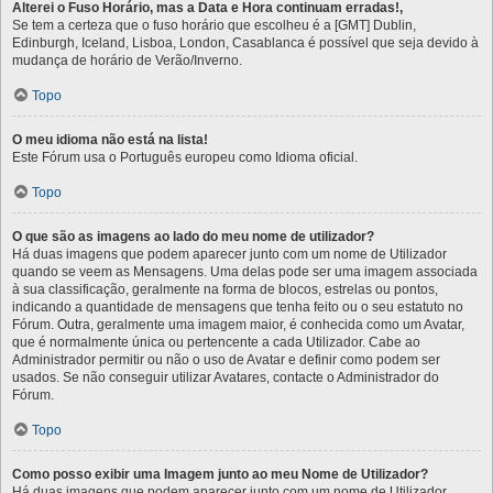
Alterei o Fuso Horário, mas a Data e Hora continuam erradas!,
Se tem a certeza que o fuso horário que escolheu é a [GMT] Dublin,
Edinburgh, Iceland, Lisboa, London, Casablanca é possível que seja devido à
mudança de horário de Verão/Inverno.
Topo
O meu idioma não está na lista!
Este Fórum usa o Português europeu como Idioma oficial.
Topo
O que são as imagens ao lado do meu nome de utilizador?
Há duas imagens que podem aparecer junto com um nome de Utilizador
quando se veem as Mensagens. Uma delas pode ser uma imagem associada
à sua classificação, geralmente na forma de blocos, estrelas ou pontos,
indicando a quantidade de mensagens que tenha feito ou o seu estatuto no
Fórum. Outra, geralmente uma imagem maior, é conhecida como um Avatar,
que é normalmente única ou pertencente a cada Utilizador. Cabe ao
Administrador permitir ou não o uso de Avatar e definir como podem ser
usados. Se não conseguir utilizar Avatares, contacte o Administrador do
Fórum.
Topo
Como posso exibir uma Imagem junto ao meu Nome de Utilizador?
Há duas imagens que podem aparecer junto com um nome de Utilizador