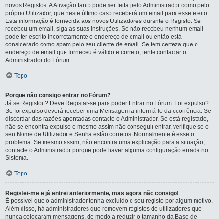
novos Registos. A Ativação tanto pode ser feita pelo Administrador como pelo
próprio Utilizador, que neste último caso receberá um email para esse efeito.
Esta informação é fornecida aos novos Utilizadores durante o Registo. Se
recebeu um email, siga as suas instruções. Se não recebeu nenhum email
pode ter escrito incorretamente o endereço de email ou então está
considerado como spam pelo seu cliente de email. Se tem certeza que o
endereço de email que forneceu é válido e correto, tente contactar o
Administrador do Fórum.
Topo
Porque não consigo entrar no Fórum?
Já se Registou? Deve Registar-se para poder Entrar no Fórum. Foi expulso?
Se foi expulso deverá receber uma Mensagem a informá-lo da ocorrência. Se
discordar das razões apontadas contacte o Administrador. Se está registado,
não se encontra expulso e mesmo assim não conseguir entrar, verifique se o
seu Nome de Utilizador e Senha estão corretos. Normalmente é esse o
problema. Se mesmo assim, não encontra uma explicação para a situação,
contacte o Administrador porque pode haver alguma configuração errada no
Sistema.
Topo
Registei-me e já entrei anteriormente, mas agora não consigo!
É possível que o administrador tenha excluído o seu registo por algum motivo.
Além disso, há administradores que removem registos de utilizadores que
nunca colocaram mensagens, de modo a reduzir o tamanho da Base de