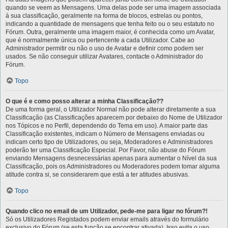
quando se veem as Mensagens. Uma delas pode ser uma imagem associada
à sua classificação, geralmente na forma de blocos, estrelas ou pontos,
indicando a quantidade de mensagens que tenha feito ou o seu estatuto no
Fórum. Outra, geralmente uma imagem maior, é conhecida como um Avatar,
que é normalmente única ou pertencente a cada Utilizador. Cabe ao
Administrador permitir ou não o uso de Avatar e definir como podem ser
usados. Se não conseguir utilizar Avatares, contacte o Administrador do
Fórum.
Topo
O que é e como posso alterar a minha Classificação??
De uma forma geral, o Utilizador Normal não pode alterar diretamente a sua
Classificação (as Classificações aparecem por debaixo do Nome de Utilizador
nos Tópicos e no Perfil, dependendo do Tema em uso). A maior parte das
Classificação existentes, indicam o Número de Mensagens enviadas ou
indicam certo tipo de Utilizadores, ou seja, Moderadores e Administradores
poderão ter uma Classificação Especial. Por Favor, não abuse do Fórum
enviando Mensagens desnecessárias apenas para aumentar o Nível da sua
Classificação, pois os Administradores ou Moderadores podem tomar alguma
atitude contra si, se considerarem que está a ter atitudes abusivas.
Topo
Quando clico no email de um Utilizador, pede-me para ligar no fórum?!
Só os Utilizadores Registados podem enviar emails através do formulário
exclusivo do Fórum (se esta função se encontrar ativada). Isso evita o uso