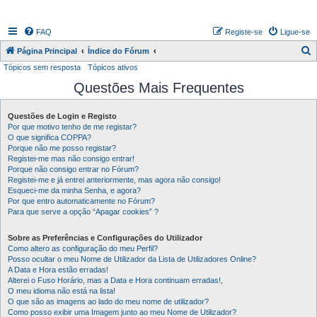
FAQ
Registe-se
Ligue-se
P
Página Principal
Índice do Fórum
Tópicos sem resposta
Tópicos ativos
e
Questões Mais Frequentes
s
q
Questões de Login e Registo
u
Por que motivo tenho de me registar?
i
O que significa COPPA?
Porque não me posso registar?
s
Registei-me mas não consigo entrar!
Porque não consigo entrar no Fórum?
a
Registei-me e já entrei anteriormente, mas agora não consigo!
r
Esqueci-me da minha Senha, e agora?
Por que entro automaticamente no Fórum?
Para que serve a opção “Apagar cookies” ?
Sobre as Preferências e Configurações do Utilizador
Como altero as configuração do meu Perfil?
Posso ocultar o meu Nome de Utilizador da Lista de Utilizadores Online?
A Data e Hora estão erradas!
Alterei o Fuso Horário, mas a Data e Hora continuam erradas!,
O meu idioma não está na lista!
O que são as imagens ao lado do meu nome de utilizador?
Como posso exibir uma Imagem junto ao meu Nome de Utilizador?