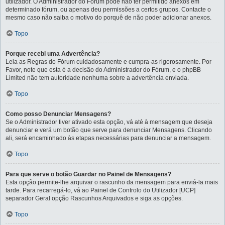
utilizador. O Administrador do Fórum pode não ter permitido anexos em
determinado fórum, ou apenas deu permissões a certos grupos. Contacte o
mesmo caso não saiba o motivo do porquê de não poder adicionar anexos.
Topo
Porque recebi uma Advertência?
Leia as Regras do Fórum cuidadosamente e cumpra-as rigorosamente. Por
Favor, note que esta é a decisão do Administrador do Fórum, e o phpBB
Limited não tem autoridade nenhuma sobre a advertência enviada.
Topo
Como posso Denunciar Mensagens?
Se o Administrador tiver ativado esta opção, vá até à mensagem que deseja
denunciar e verá um botão que serve para denunciar Mensagens. Clicando
ali, será encaminhado às etapas necessárias para denunciar a mensagem.
Topo
Para que serve o botão Guardar no Painel de Mensagens?
Esta opção permite-lhe arquivar o rascunho da mensagem para enviá-la mais
tarde. Para recarregá-lo, vá ao Painel de Controlo do Utilizador [UCP]
separador Geral opção Rascunhos Arquivados e siga as opções.
Topo