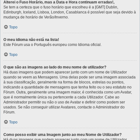
Alterei o Fuso Horário, mas a Data e Hora continuam erradas!,
Se tem a certeza que o fuso horário que escolheu é a [GMT] Dublin,
Edinburgh, Iceland, Lisboa, London, Casablanca é possível que seja devido à
mudança de horário de Verão/Inverno.
Topo
O meu idioma não está na lista!
Este Fórum usa o Português europeu como Idioma oficial.
Topo
O que são as imagens ao lado do meu nome de utilizador?
Há duas imagens que podem aparecer junto com um nome de Utilizador
quando se veem as Mensagens. Uma delas pode ser uma imagem associada
à sua classificação, geralmente na forma de blocos, estrelas ou pontos,
indicando a quantidade de mensagens que tenha feito ou o seu estatuto no
Fórum. Outra, geralmente uma imagem maior, é conhecida como um Avatar,
que é normalmente única ou pertencente a cada Utilizador. Cabe ao
Administrador permitir ou não o uso de Avatar e definir como podem ser
usados. Se não conseguir utilizar Avatares, contacte o Administrador do
Fórum.
Topo
Como posso exibir uma Imagem junto ao meu Nome de Utilizador?
Há duas imagens que podem aparecer junto com um nome de Utilizador