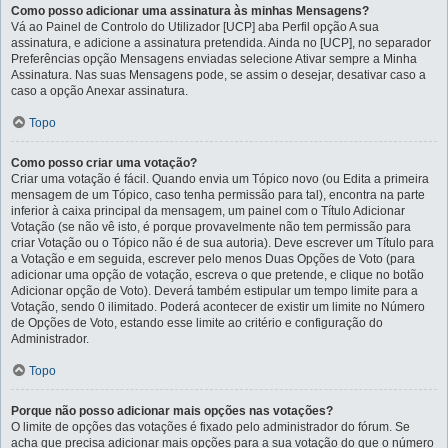
Como posso adicionar uma assinatura às minhas Mensagens?
Vá ao Painel de Controlo do Utilizador [UCP] aba Perfil opção A sua
assinatura, e adicione a assinatura pretendida. Ainda no [UCP], no separador
Preferências opção Mensagens enviadas selecione Ativar sempre a Minha
Assinatura. Nas suas Mensagens pode, se assim o desejar, desativar caso a
caso a opção Anexar assinatura.
Topo
Como posso criar uma votação?
Criar uma votação é fácil. Quando envia um Tópico novo (ou Edita a primeira
mensagem de um Tópico, caso tenha permissão para tal), encontra na parte
inferior à caixa principal da mensagem, um painel com o Título Adicionar
Votação (se não vê isto, é porque provavelmente não tem permissão para
criar Votação ou o Tópico não é de sua autoria). Deve escrever um Título para
a Votação e em seguida, escrever pelo menos Duas Opções de Voto (para
adicionar uma opção de votação, escreva o que pretende, e clique no botão
Adicionar opção de Voto). Deverá também estipular um tempo limite para a
Votação, sendo 0 ilimitado. Poderá acontecer de existir um limite no Número
de Opções de Voto, estando esse limite ao critério e configuração do
Administrador.
Topo
Porque não posso adicionar mais opções nas votações?
O limite de opções das votações é fixado pelo administrador do fórum. Se
acha que precisa adicionar mais opções para a sua votação do que o número