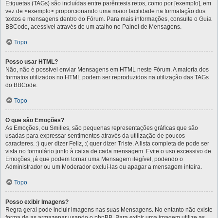
Etiquetas (TAGs) são incluídas entre parêntesis retos, como por [exemplo], em
vez de <exemplo> proporcionando uma maior facilidade na formatação dos
textos e mensagens dentro do Fórum. Para mais informações, consulte o Guia
BBCode, acessível através de um atalho no Painel de Mensagens.
Topo
Posso usar HTML?
Não, não é possível enviar Mensagens em HTML neste Fórum. A maioria dos
formatos utilizados no HTML podem ser reproduzidos na utilização das TAGs
do BBCode.
Topo
O que são Emoções?
As Emoções, ou Smilies, são pequenas representações gráficas que são
usadas para expressar sentimentos através da utilização de poucos
caracteres. :) quer dizer Feliz, :( quer dizer Triste. A lista completa de pode ser
vista no formulário junto à caixa de cada mensagem. Evite o uso excessivo de
Emoções, já que podem tornar uma Mensagem ilegível, podendo o
Administrador ou um Moderador excluí-las ou apagar a mensagem inteira.
Topo
Posso exibir Imagens?
Regra geral pode incluir imagens nas suas Mensagens. No entanto não existe
forma de as armazenar usando o phpBB. Para exibir uma imagem utilize as