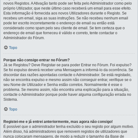
novos Registos. A Ativação tanto pode ser feita pelo Administrador como pelo
próprio Utilizador, que neste último caso receberá um email para esse efeito.
Esta informação é fornecida aos novos Utilizadores durante o Registo. Se
recebeu um email, siga as suas instruções. Se não recebeu nenhum email
pode ter escrito incorretamente o endereço de email ou então está
considerado como spam pelo seu cliente de email. Se tem certeza que o
endereço de email que forneceu é válido e correto, tente contactar o
Administrador do Fórum.
Topo
Porque não consigo entrar no Fórum?
Já se Registou? Deve Registar-se para poder Entrar no Fórum. Foi expulso?
Se foi expulso deverá receber uma Mensagem a informá-lo da ocorrência. Se
discordar das razões apontadas contacte o Administrador. Se está registado,
não se encontra expulso e mesmo assim não conseguir entrar, verifique se o
seu Nome de Utilizador e Senha estão corretos. Normalmente é esse o
problema. Se mesmo assim, não encontra uma explicação para a situação,
contacte o Administrador porque pode haver alguma configuração errada no
Sistema.
Topo
Registei-me e já entrei anteriormente, mas agora não consigo!
É possível que o administrador tenha excluído o seu registo por algum motivo.
Além disso, há administradores que removem registos de utilizadores que
nunca colocaram mensagens, de modo a reduzir o tamanho da Base de