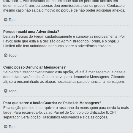
utilizador. O Administrador do Fórum pode não ter permitido anexos em
determinado fórum, ou apenas deu permissões a certos grupos. Contacte o
mesmo caso não saiba o motivo do porquê de não poder adicionar anexos.
Topo
Porque recebi uma Advertência?
Leia as Regras do Fórum cuidadosamente e cumpra-as rigorosamente. Por
Favor, note que esta é a decisão do Administrador do Fórum, e o phpBB
Limited não tem autoridade nenhuma sobre a advertência enviada.
Topo
Como posso Denunciar Mensagens?
Se o Administrador tiver ativado esta opção, vá até à mensagem que deseja
denunciar e verá um botão que serve para denunciar Mensagens. Clicando
ali, será encaminhado às etapas necessárias para denunciar a mensagem.
Topo
Para que serve o botão Guardar no Painel de Mensagens?
Esta opção permite-lhe arquivar o rascunho da mensagem para enviá-la mais
tarde. Para recarregá-lo, vá ao Painel de Controlo do Utilizador [UCP]
separador Geral opção Rascunhos Arquivados e siga as opções.
Topo