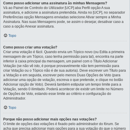
Como posso adicionar uma assinatura às minhas Mensagens?
Vá ao Painel de Controlo do Utilizador [UCP] aba Perfil opção A sua
assinatura, e adicione a assinatura pretendida. Ainda no [UCP], no separador
Preferências opção Mensagens enviadas selecione Ativar sempre a Minha
Assinatura. Nas suas Mensagens pode, se assim o desejar, desativar caso a
caso a opção Anexar assinatura.
Topo
Como posso criar uma votação?
Criar uma votação é fácil. Quando envia um Tópico novo (ou Edita a primeira
mensagem de um Tópico, caso tenha permissão para tal), encontra na parte
inferior à caixa principal da mensagem, um painel com o Título Adicionar
Votação (se não vê isto, é porque provavelmente não tem permissão para
criar Votação ou o Tópico não é de sua autoria). Deve escrever um Título para
a Votação e em seguida, escrever pelo menos Duas Opções de Voto (para
adicionar uma opção de votação, escreva o que pretende, e clique no botão
Adicionar opção de Voto). Deverá também estipular um tempo limite para a
Votação, sendo 0 ilimitado. Poderá acontecer de existir um limite no Número
de Opções de Voto, estando esse limite ao critério e configuração do
Administrador.
Topo
Porque não posso adicionar mais opções nas votações?
O limite de opções das votações é fixado pelo administrador do fórum. Se
acha que precisa adicionar mais opções para a sua votação do que o número