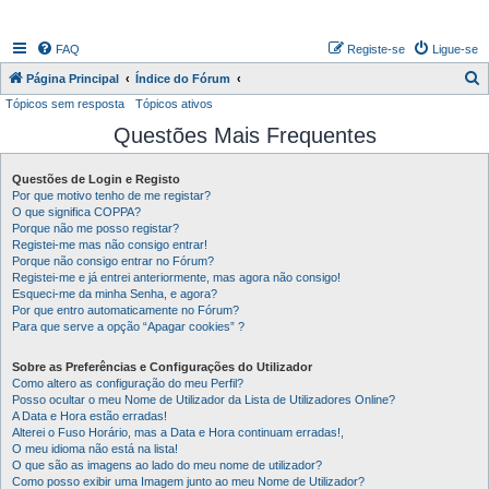
FAQ
Registe-se
Ligue-se
P
Página Principal
Índice do Fórum
Tópicos sem resposta
Tópicos ativos
e
Questões Mais Frequentes
s
q
Questões de Login e Registo
u
Por que motivo tenho de me registar?
i
O que significa COPPA?
Porque não me posso registar?
s
Registei-me mas não consigo entrar!
Porque não consigo entrar no Fórum?
a
Registei-me e já entrei anteriormente, mas agora não consigo!
r
Esqueci-me da minha Senha, e agora?
Por que entro automaticamente no Fórum?
Para que serve a opção “Apagar cookies” ?
Sobre as Preferências e Configurações do Utilizador
Como altero as configuração do meu Perfil?
Posso ocultar o meu Nome de Utilizador da Lista de Utilizadores Online?
A Data e Hora estão erradas!
Alterei o Fuso Horário, mas a Data e Hora continuam erradas!,
O meu idioma não está na lista!
O que são as imagens ao lado do meu nome de utilizador?
Como posso exibir uma Imagem junto ao meu Nome de Utilizador?