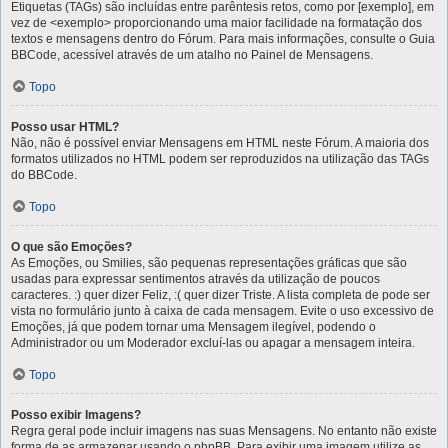
Etiquetas (TAGs) são incluídas entre parêntesis retos, como por [exemplo], em
vez de <exemplo> proporcionando uma maior facilidade na formatação dos
textos e mensagens dentro do Fórum. Para mais informações, consulte o Guia
BBCode, acessível através de um atalho no Painel de Mensagens.
Topo
Posso usar HTML?
Não, não é possível enviar Mensagens em HTML neste Fórum. A maioria dos
formatos utilizados no HTML podem ser reproduzidos na utilização das TAGs
do BBCode.
Topo
O que são Emoções?
As Emoções, ou Smilies, são pequenas representações gráficas que são
usadas para expressar sentimentos através da utilização de poucos
caracteres. :) quer dizer Feliz, :( quer dizer Triste. A lista completa de pode ser
vista no formulário junto à caixa de cada mensagem. Evite o uso excessivo de
Emoções, já que podem tornar uma Mensagem ilegível, podendo o
Administrador ou um Moderador excluí-las ou apagar a mensagem inteira.
Topo
Posso exibir Imagens?
Regra geral pode incluir imagens nas suas Mensagens. No entanto não existe
forma de as armazenar usando o phpBB. Para exibir uma imagem utilize as