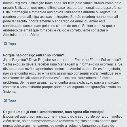
novos Registos. A Ativação tanto pode ser feita pelo Administrador como pelo
próprio Utilizador, que neste último caso receberá um email para esse efeito.
Esta informação é fornecida aos novos Utilizadores durante o Registo. Se
recebeu um email, siga as suas instruções. Se não recebeu nenhum email
pode ter escrito incorretamente o endereço de email ou então está
considerado como spam pelo seu cliente de email. Se tem certeza que o
endereço de email que forneceu é válido e correto, tente contactar o
Administrador do Fórum.
Topo
Porque não consigo entrar no Fórum?
Já se Registou? Deve Registar-se para poder Entrar no Fórum. Foi expulso?
Se foi expulso deverá receber uma Mensagem a informá-lo da ocorrência. Se
discordar das razões apontadas contacte o Administrador. Se está registado,
não se encontra expulso e mesmo assim não conseguir entrar, verifique se o
seu Nome de Utilizador e Senha estão corretos. Normalmente é esse o
problema. Se mesmo assim, não encontra uma explicação para a situação,
contacte o Administrador porque pode haver alguma configuração errada no
Sistema.
Topo
Registei-me e já entrei anteriormente, mas agora não consigo!
É possível que o administrador tenha excluído o seu registo por algum motivo.
Além disso, há administradores que removem registos de utilizadores que
nunca colocaram mensagens, de modo a reduzir o tamanho da Base de