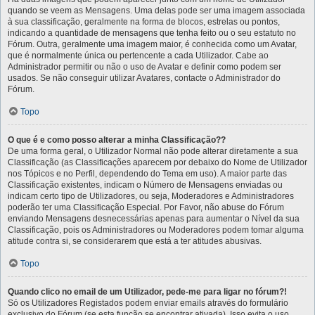
quando se veem as Mensagens. Uma delas pode ser uma imagem associada
à sua classificação, geralmente na forma de blocos, estrelas ou pontos,
indicando a quantidade de mensagens que tenha feito ou o seu estatuto no
Fórum. Outra, geralmente uma imagem maior, é conhecida como um Avatar,
que é normalmente única ou pertencente a cada Utilizador. Cabe ao
Administrador permitir ou não o uso de Avatar e definir como podem ser
usados. Se não conseguir utilizar Avatares, contacte o Administrador do
Fórum.
Topo
O que é e como posso alterar a minha Classificação??
De uma forma geral, o Utilizador Normal não pode alterar diretamente a sua
Classificação (as Classificações aparecem por debaixo do Nome de Utilizador
nos Tópicos e no Perfil, dependendo do Tema em uso). A maior parte das
Classificação existentes, indicam o Número de Mensagens enviadas ou
indicam certo tipo de Utilizadores, ou seja, Moderadores e Administradores
poderão ter uma Classificação Especial. Por Favor, não abuse do Fórum
enviando Mensagens desnecessárias apenas para aumentar o Nível da sua
Classificação, pois os Administradores ou Moderadores podem tomar alguma
atitude contra si, se considerarem que está a ter atitudes abusivas.
Topo
Quando clico no email de um Utilizador, pede-me para ligar no fórum?!
Só os Utilizadores Registados podem enviar emails através do formulário
exclusivo do Fórum (se esta função se encontrar ativada). Isso evita o uso