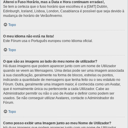
Alterei o Fuso Horário, mas a Data e Hora continuam erradas!,
Se tem a certeza que o fuso horário que escolheu é a [GMT] Dublin,
Edinburgh, Iceland, Lisboa, London, Casablanca é possível que seja devido à
mudança de horário de Verão/Inverno.
Topo
O meu idioma não está na lista!
Este Fórum usa o Português europeu como Idioma oficial.
Topo
O que são as imagens ao lado do meu nome de utilizador?
Há duas imagens que podem aparecer junto com um nome de Utilizador
quando se veem as Mensagens. Uma delas pode ser uma imagem associada
à sua classificação, geralmente na forma de blocos, estrelas ou pontos,
indicando a quantidade de mensagens que tenha feito ou o seu estatuto no
Fórum. Outra, geralmente uma imagem maior, é conhecida como um Avatar,
que é normalmente única ou pertencente a cada Utilizador. Cabe ao
Administrador permitir ou não o uso de Avatar e definir como podem ser
usados. Se não conseguir utilizar Avatares, contacte o Administrador do
Fórum.
Topo
Como posso exibir uma Imagem junto ao meu Nome de Utilizador?
Há duas imagens que podem aparecer junto com um nome de Utilizador