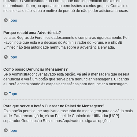
utilizador. O Administrador do Fórum pode não ter permitido anexos em
determinado fórum, ou apenas deu permissões a certos grupos. Contacte o
mesmo caso não saiba o motivo do porquê de não poder adicionar anexos.
Topo
Porque recebi uma Advertência?
Leia as Regras do Fórum cuidadosamente e cumpra-as rigorosamente. Por
Favor, note que esta é a decisão do Administrador do Fórum, e o phpBB
Limited não tem autoridade nenhuma sobre a advertência enviada.
Topo
Como posso Denunciar Mensagens?
Se o Administrador tiver ativado esta opção, vá até à mensagem que deseja
denunciar e verá um botão que serve para denunciar Mensagens. Clicando
ali, será encaminhado às etapas necessárias para denunciar a mensagem.
Topo
Para que serve o botão Guardar no Painel de Mensagens?
Esta opção permite-lhe arquivar o rascunho da mensagem para enviá-la mais
tarde. Para recarregá-lo, vá ao Painel de Controlo do Utilizador [UCP]
separador Geral opção Rascunhos Arquivados e siga as opções.
Topo