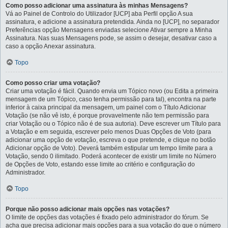
Como posso adicionar uma assinatura às minhas Mensagens?
Vá ao Painel de Controlo do Utilizador [UCP] aba Perfil opção A sua
assinatura, e adicione a assinatura pretendida. Ainda no [UCP], no separador
Preferências opção Mensagens enviadas selecione Ativar sempre a Minha
Assinatura. Nas suas Mensagens pode, se assim o desejar, desativar caso a
caso a opção Anexar assinatura.
Topo
Como posso criar uma votação?
Criar uma votação é fácil. Quando envia um Tópico novo (ou Edita a primeira
mensagem de um Tópico, caso tenha permissão para tal), encontra na parte
inferior à caixa principal da mensagem, um painel com o Título Adicionar
Votação (se não vê isto, é porque provavelmente não tem permissão para
criar Votação ou o Tópico não é de sua autoria). Deve escrever um Título para
a Votação e em seguida, escrever pelo menos Duas Opções de Voto (para
adicionar uma opção de votação, escreva o que pretende, e clique no botão
Adicionar opção de Voto). Deverá também estipular um tempo limite para a
Votação, sendo 0 ilimitado. Poderá acontecer de existir um limite no Número
de Opções de Voto, estando esse limite ao critério e configuração do
Administrador.
Topo
Porque não posso adicionar mais opções nas votações?
O limite de opções das votações é fixado pelo administrador do fórum. Se
acha que precisa adicionar mais opções para a sua votação do que o número