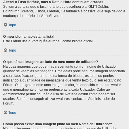
Alterei o Fuso Horário, mas a Data e Hora continuam erradas!,
Se tem a certeza que o fuso horário que escolheu é a [GMT] Dublin,
Edinburgh, Iceland, Lisboa, London, Casablanca é possível que seja devido à
mudança de horário de Verão/Inverno.
Topo
O meu idioma não está na lista!
Este Fórum usa o Português europeu como Idioma oficial.
Topo
O que são as imagens ao lado do meu nome de utilizador?
Há duas imagens que podem aparecer junto com um nome de Utilizador
quando se veem as Mensagens. Uma delas pode ser uma imagem associada
à sua classificação, geralmente na forma de blocos, estrelas ou pontos,
indicando a quantidade de mensagens que tenha feito ou o seu estatuto no
Fórum. Outra, geralmente uma imagem maior, é conhecida como um Avatar,
que é normalmente única ou pertencente a cada Utilizador. Cabe ao
Administrador permitir ou não o uso de Avatar e definir como podem ser
usados. Se não conseguir utilizar Avatares, contacte o Administrador do
Fórum.
Topo
Como posso exibir uma Imagem junto ao meu Nome de Utilizador?
Há duas imagens que podem aparecer junto com um nome de Utilizador