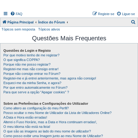
FAQ
Registe-se
Ligue-se
P
Página Principal
Índice do Fórum
Tópicos sem resposta
Tópicos ativos
e
Questões Mais Frequentes
s
q
Questões de Login e Registo
u
Por que motivo tenho de me registar?
i
O que significa COPPA?
Porque não me posso registar?
s
Registei-me mas não consigo entrar!
Porque não consigo entrar no Fórum?
a
Registei-me e já entrei anteriormente, mas agora não consigo!
r
Esqueci-me da minha Senha, e agora?
Por que entro automaticamente no Fórum?
Para que serve a opção “Apagar cookies” ?
Sobre as Preferências e Configurações do Utilizador
Como altero as configuração do meu Perfil?
Posso ocultar o meu Nome de Utilizador da Lista de Utilizadores Online?
A Data e Hora estão erradas!
Alterei o Fuso Horário, mas a Data e Hora continuam erradas!,
O meu idioma não está na lista!
O que são as imagens ao lado do meu nome de utilizador?
Como posso exibir uma Imagem junto ao meu Nome de Utilizador?