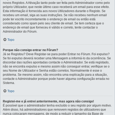
novos Registos. A Ativação tanto pode ser feita pelo Administrador como pelo
próprio Utilizador, que neste último caso receberá um email para esse efeito.
Esta informação é fornecida aos novos Utilizadores durante o Registo. Se
recebeu um email, siga as suas instruções. Se não recebeu nenhum email
pode ter escrito incorretamente o endereço de email ou então está
considerado como spam pelo seu cliente de email. Se tem certeza que o
endereço de email que forneceu é válido e correto, tente contactar o
Administrador do Fórum.
Topo
Porque não consigo entrar no Fórum?
Já se Registou? Deve Registar-se para poder Entrar no Fórum. Foi expulso?
Se foi expulso deverá receber uma Mensagem a informá-lo da ocorrência. Se
discordar das razões apontadas contacte o Administrador. Se está registado,
não se encontra expulso e mesmo assim não conseguir entrar, verifique se o
seu Nome de Utilizador e Senha estão corretos. Normalmente é esse o
problema. Se mesmo assim, não encontra uma explicação para a situação,
contacte o Administrador porque pode haver alguma configuração errada no
Sistema.
Topo
Registei-me e já entrei anteriormente, mas agora não consigo!
É possível que o administrador tenha excluído o seu registo por algum motivo.
Além disso, há administradores que removem registos de utilizadores que
nunca colocaram mensagens, de modo a reduzir o tamanho da Base de