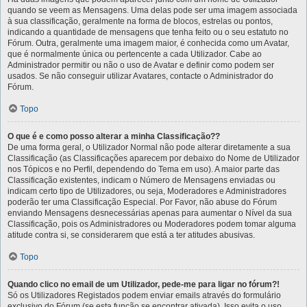
quando se veem as Mensagens. Uma delas pode ser uma imagem associada
à sua classificação, geralmente na forma de blocos, estrelas ou pontos,
indicando a quantidade de mensagens que tenha feito ou o seu estatuto no
Fórum. Outra, geralmente uma imagem maior, é conhecida como um Avatar,
que é normalmente única ou pertencente a cada Utilizador. Cabe ao
Administrador permitir ou não o uso de Avatar e definir como podem ser
usados. Se não conseguir utilizar Avatares, contacte o Administrador do
Fórum.
Topo
O que é e como posso alterar a minha Classificação??
De uma forma geral, o Utilizador Normal não pode alterar diretamente a sua
Classificação (as Classificações aparecem por debaixo do Nome de Utilizador
nos Tópicos e no Perfil, dependendo do Tema em uso). A maior parte das
Classificação existentes, indicam o Número de Mensagens enviadas ou
indicam certo tipo de Utilizadores, ou seja, Moderadores e Administradores
poderão ter uma Classificação Especial. Por Favor, não abuse do Fórum
enviando Mensagens desnecessárias apenas para aumentar o Nível da sua
Classificação, pois os Administradores ou Moderadores podem tomar alguma
atitude contra si, se considerarem que está a ter atitudes abusivas.
Topo
Quando clico no email de um Utilizador, pede-me para ligar no fórum?!
Só os Utilizadores Registados podem enviar emails através do formulário
exclusivo do Fórum (se esta função se encontrar ativada). Isso evita o uso