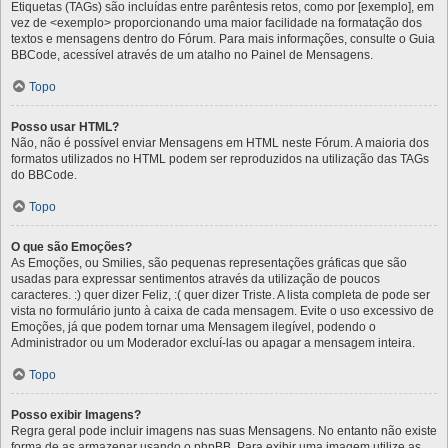
Etiquetas (TAGs) são incluídas entre parêntesis retos, como por [exemplo], em
vez de <exemplo> proporcionando uma maior facilidade na formatação dos
textos e mensagens dentro do Fórum. Para mais informações, consulte o Guia
BBCode, acessível através de um atalho no Painel de Mensagens.
Topo
Posso usar HTML?
Não, não é possível enviar Mensagens em HTML neste Fórum. A maioria dos
formatos utilizados no HTML podem ser reproduzidos na utilização das TAGs
do BBCode.
Topo
O que são Emoções?
As Emoções, ou Smilies, são pequenas representações gráficas que são
usadas para expressar sentimentos através da utilização de poucos
caracteres. :) quer dizer Feliz, :( quer dizer Triste. A lista completa de pode ser
vista no formulário junto à caixa de cada mensagem. Evite o uso excessivo de
Emoções, já que podem tornar uma Mensagem ilegível, podendo o
Administrador ou um Moderador excluí-las ou apagar a mensagem inteira.
Topo
Posso exibir Imagens?
Regra geral pode incluir imagens nas suas Mensagens. No entanto não existe
forma de as armazenar usando o phpBB. Para exibir uma imagem utilize as