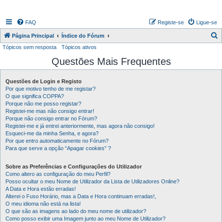
FAQ
Registe-se
Ligue-se
P
Página Principal
Índice do Fórum
Tópicos sem resposta
Tópicos ativos
e
Questões Mais Frequentes
s
q
Questões de Login e Registo
u
Por que motivo tenho de me registar?
i
O que significa COPPA?
Porque não me posso registar?
s
Registei-me mas não consigo entrar!
Porque não consigo entrar no Fórum?
a
Registei-me e já entrei anteriormente, mas agora não consigo!
r
Esqueci-me da minha Senha, e agora?
Por que entro automaticamente no Fórum?
Para que serve a opção “Apagar cookies” ?
Sobre as Preferências e Configurações do Utilizador
Como altero as configuração do meu Perfil?
Posso ocultar o meu Nome de Utilizador da Lista de Utilizadores Online?
A Data e Hora estão erradas!
Alterei o Fuso Horário, mas a Data e Hora continuam erradas!,
O meu idioma não está na lista!
O que são as imagens ao lado do meu nome de utilizador?
Como posso exibir uma Imagem junto ao meu Nome de Utilizador?