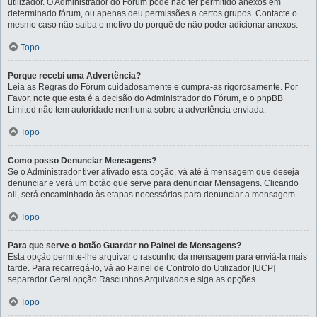
utilizador. O Administrador do Fórum pode não ter permitido anexos em
determinado fórum, ou apenas deu permissões a certos grupos. Contacte o
mesmo caso não saiba o motivo do porquê de não poder adicionar anexos.
Topo
Porque recebi uma Advertência?
Leia as Regras do Fórum cuidadosamente e cumpra-as rigorosamente. Por
Favor, note que esta é a decisão do Administrador do Fórum, e o phpBB
Limited não tem autoridade nenhuma sobre a advertência enviada.
Topo
Como posso Denunciar Mensagens?
Se o Administrador tiver ativado esta opção, vá até à mensagem que deseja
denunciar e verá um botão que serve para denunciar Mensagens. Clicando
ali, será encaminhado às etapas necessárias para denunciar a mensagem.
Topo
Para que serve o botão Guardar no Painel de Mensagens?
Esta opção permite-lhe arquivar o rascunho da mensagem para enviá-la mais
tarde. Para recarregá-lo, vá ao Painel de Controlo do Utilizador [UCP]
separador Geral opção Rascunhos Arquivados e siga as opções.
Topo