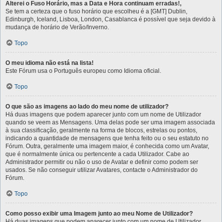
Alterei o Fuso Horário, mas a Data e Hora continuam erradas!,
Se tem a certeza que o fuso horário que escolheu é a [GMT] Dublin,
Edinburgh, Iceland, Lisboa, London, Casablanca é possível que seja devido à
mudança de horário de Verão/Inverno.
Topo
O meu idioma não está na lista!
Este Fórum usa o Português europeu como Idioma oficial.
Topo
O que são as imagens ao lado do meu nome de utilizador?
Há duas imagens que podem aparecer junto com um nome de Utilizador
quando se veem as Mensagens. Uma delas pode ser uma imagem associada
à sua classificação, geralmente na forma de blocos, estrelas ou pontos,
indicando a quantidade de mensagens que tenha feito ou o seu estatuto no
Fórum. Outra, geralmente uma imagem maior, é conhecida como um Avatar,
que é normalmente única ou pertencente a cada Utilizador. Cabe ao
Administrador permitir ou não o uso de Avatar e definir como podem ser
usados. Se não conseguir utilizar Avatares, contacte o Administrador do
Fórum.
Topo
Como posso exibir uma Imagem junto ao meu Nome de Utilizador?
Há duas imagens que podem aparecer junto com um nome de Utilizador