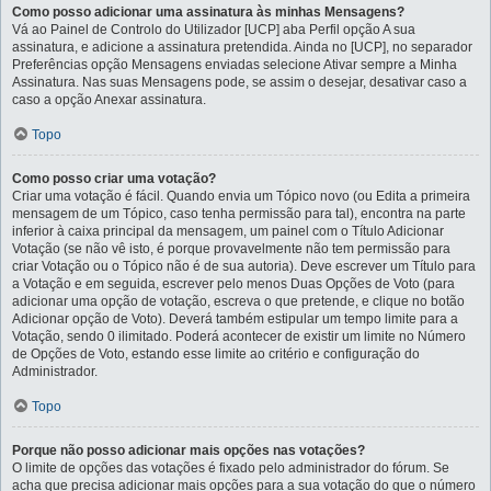
Como posso adicionar uma assinatura às minhas Mensagens?
Vá ao Painel de Controlo do Utilizador [UCP] aba Perfil opção A sua
assinatura, e adicione a assinatura pretendida. Ainda no [UCP], no separador
Preferências opção Mensagens enviadas selecione Ativar sempre a Minha
Assinatura. Nas suas Mensagens pode, se assim o desejar, desativar caso a
caso a opção Anexar assinatura.
Topo
Como posso criar uma votação?
Criar uma votação é fácil. Quando envia um Tópico novo (ou Edita a primeira
mensagem de um Tópico, caso tenha permissão para tal), encontra na parte
inferior à caixa principal da mensagem, um painel com o Título Adicionar
Votação (se não vê isto, é porque provavelmente não tem permissão para
criar Votação ou o Tópico não é de sua autoria). Deve escrever um Título para
a Votação e em seguida, escrever pelo menos Duas Opções de Voto (para
adicionar uma opção de votação, escreva o que pretende, e clique no botão
Adicionar opção de Voto). Deverá também estipular um tempo limite para a
Votação, sendo 0 ilimitado. Poderá acontecer de existir um limite no Número
de Opções de Voto, estando esse limite ao critério e configuração do
Administrador.
Topo
Porque não posso adicionar mais opções nas votações?
O limite de opções das votações é fixado pelo administrador do fórum. Se
acha que precisa adicionar mais opções para a sua votação do que o número