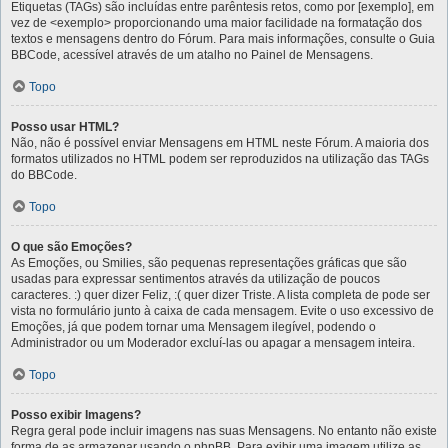
Etiquetas (TAGs) são incluídas entre parêntesis retos, como por [exemplo], em
vez de <exemplo> proporcionando uma maior facilidade na formatação dos
textos e mensagens dentro do Fórum. Para mais informações, consulte o Guia
BBCode, acessível através de um atalho no Painel de Mensagens.
Topo
Posso usar HTML?
Não, não é possível enviar Mensagens em HTML neste Fórum. A maioria dos
formatos utilizados no HTML podem ser reproduzidos na utilização das TAGs
do BBCode.
Topo
O que são Emoções?
As Emoções, ou Smilies, são pequenas representações gráficas que são
usadas para expressar sentimentos através da utilização de poucos
caracteres. :) quer dizer Feliz, :( quer dizer Triste. A lista completa de pode ser
vista no formulário junto à caixa de cada mensagem. Evite o uso excessivo de
Emoções, já que podem tornar uma Mensagem ilegível, podendo o
Administrador ou um Moderador excluí-las ou apagar a mensagem inteira.
Topo
Posso exibir Imagens?
Regra geral pode incluir imagens nas suas Mensagens. No entanto não existe
forma de as armazenar usando o phpBB. Para exibir uma imagem utilize as