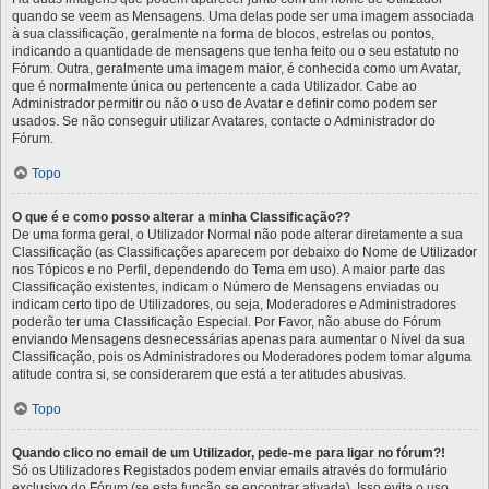
quando se veem as Mensagens. Uma delas pode ser uma imagem associada
à sua classificação, geralmente na forma de blocos, estrelas ou pontos,
indicando a quantidade de mensagens que tenha feito ou o seu estatuto no
Fórum. Outra, geralmente uma imagem maior, é conhecida como um Avatar,
que é normalmente única ou pertencente a cada Utilizador. Cabe ao
Administrador permitir ou não o uso de Avatar e definir como podem ser
usados. Se não conseguir utilizar Avatares, contacte o Administrador do
Fórum.
Topo
O que é e como posso alterar a minha Classificação??
De uma forma geral, o Utilizador Normal não pode alterar diretamente a sua
Classificação (as Classificações aparecem por debaixo do Nome de Utilizador
nos Tópicos e no Perfil, dependendo do Tema em uso). A maior parte das
Classificação existentes, indicam o Número de Mensagens enviadas ou
indicam certo tipo de Utilizadores, ou seja, Moderadores e Administradores
poderão ter uma Classificação Especial. Por Favor, não abuse do Fórum
enviando Mensagens desnecessárias apenas para aumentar o Nível da sua
Classificação, pois os Administradores ou Moderadores podem tomar alguma
atitude contra si, se considerarem que está a ter atitudes abusivas.
Topo
Quando clico no email de um Utilizador, pede-me para ligar no fórum?!
Só os Utilizadores Registados podem enviar emails através do formulário
exclusivo do Fórum (se esta função se encontrar ativada). Isso evita o uso