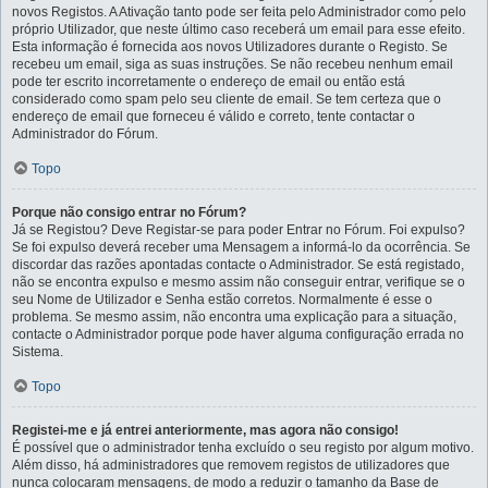
novos Registos. A Ativação tanto pode ser feita pelo Administrador como pelo
próprio Utilizador, que neste último caso receberá um email para esse efeito.
Esta informação é fornecida aos novos Utilizadores durante o Registo. Se
recebeu um email, siga as suas instruções. Se não recebeu nenhum email
pode ter escrito incorretamente o endereço de email ou então está
considerado como spam pelo seu cliente de email. Se tem certeza que o
endereço de email que forneceu é válido e correto, tente contactar o
Administrador do Fórum.
Topo
Porque não consigo entrar no Fórum?
Já se Registou? Deve Registar-se para poder Entrar no Fórum. Foi expulso?
Se foi expulso deverá receber uma Mensagem a informá-lo da ocorrência. Se
discordar das razões apontadas contacte o Administrador. Se está registado,
não se encontra expulso e mesmo assim não conseguir entrar, verifique se o
seu Nome de Utilizador e Senha estão corretos. Normalmente é esse o
problema. Se mesmo assim, não encontra uma explicação para a situação,
contacte o Administrador porque pode haver alguma configuração errada no
Sistema.
Topo
Registei-me e já entrei anteriormente, mas agora não consigo!
É possível que o administrador tenha excluído o seu registo por algum motivo.
Além disso, há administradores que removem registos de utilizadores que
nunca colocaram mensagens, de modo a reduzir o tamanho da Base de