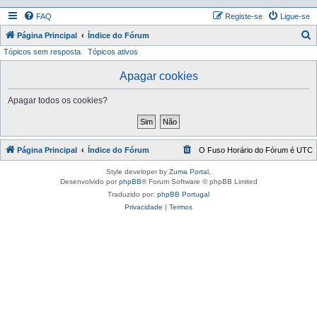
FAQ
Registe-se
Ligue-se
P
Página Principal
Índice do Fórum
Tópicos sem resposta
Tópicos ativos
e
s
Apagar cookies
q
Apagar todos os cookies?
u
i
s
Página Principal
Índice do Fórum
O Fuso Horário do Fórum é
UTC
a
r
Style developer by
Zuma Portal
,
Desenvolvido por
phpBB
® Forum Software © phpBB Limited
Traduzido por:
phpBB Portugal
Privacidade
|
Termos