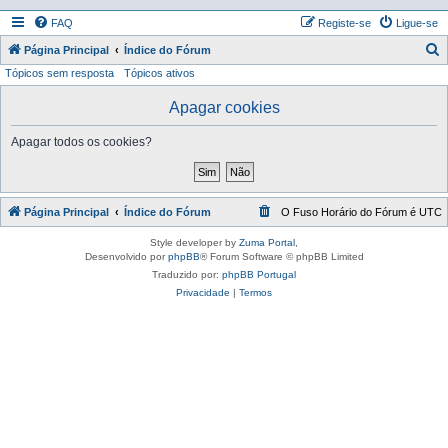
FAQ
Registe-se
Ligue-se
P
Página Principal
Índice do Fórum
Tópicos sem resposta
Tópicos ativos
e
s
Apagar cookies
q
Apagar todos os cookies?
u
i
s
Página Principal
Índice do Fórum
O Fuso Horário do Fórum é
UTC
a
r
Style developer by
Zuma Portal
,
Desenvolvido por
phpBB
® Forum Software © phpBB Limited
Traduzido por:
phpBB Portugal
Privacidade
|
Termos