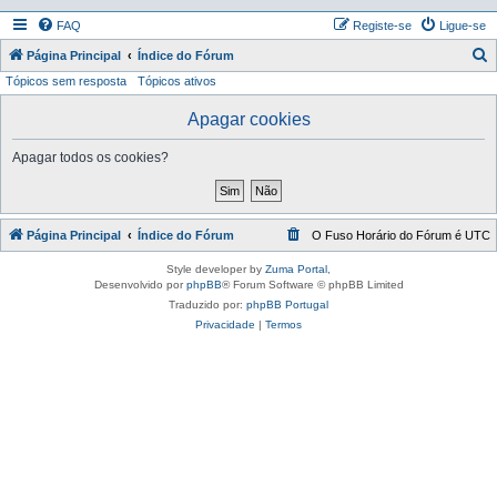
FAQ
Registe-se
Ligue-se
P
Página Principal
Índice do Fórum
Tópicos sem resposta
Tópicos ativos
e
s
Apagar cookies
q
Apagar todos os cookies?
u
i
s
Página Principal
Índice do Fórum
O Fuso Horário do Fórum é
UTC
a
r
Style developer by
Zuma Portal
,
Desenvolvido por
phpBB
® Forum Software © phpBB Limited
Traduzido por:
phpBB Portugal
Privacidade
|
Termos