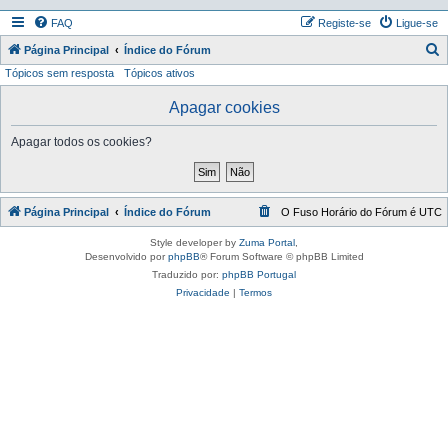
FAQ
Registe-se
Ligue-se
P
Página Principal
Índice do Fórum
Tópicos sem resposta
Tópicos ativos
e
s
Apagar cookies
q
Apagar todos os cookies?
u
i
s
Página Principal
Índice do Fórum
O Fuso Horário do Fórum é
UTC
a
r
Style developer by
Zuma Portal
,
Desenvolvido por
phpBB
® Forum Software © phpBB Limited
Traduzido por:
phpBB Portugal
Privacidade
|
Termos