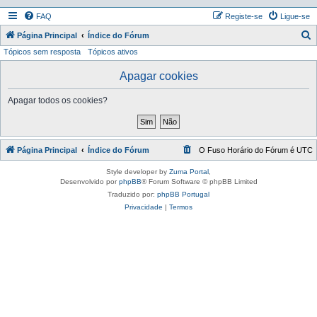
FAQ
Registe-se
Ligue-se
P
Página Principal
Índice do Fórum
Tópicos sem resposta
Tópicos ativos
e
s
Apagar cookies
q
Apagar todos os cookies?
u
i
s
Página Principal
Índice do Fórum
O Fuso Horário do Fórum é
UTC
a
r
Style developer by
Zuma Portal
,
Desenvolvido por
phpBB
® Forum Software © phpBB Limited
Traduzido por:
phpBB Portugal
Privacidade
|
Termos