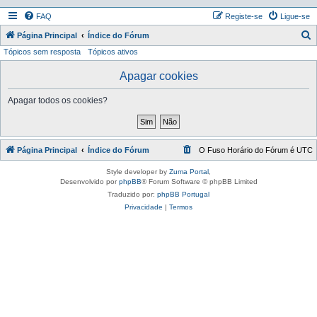
FAQ
Registe-se
Ligue-se
P
Página Principal
Índice do Fórum
Tópicos sem resposta
Tópicos ativos
e
s
Apagar cookies
q
Apagar todos os cookies?
u
i
s
Página Principal
Índice do Fórum
O Fuso Horário do Fórum é
UTC
a
r
Style developer by
Zuma Portal
,
Desenvolvido por
phpBB
® Forum Software © phpBB Limited
Traduzido por:
phpBB Portugal
Privacidade
|
Termos