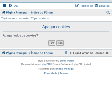
FAQ
Registe-se
Ligue-se
P
Página Principal
Índice do Fórum
Tópicos sem resposta
Tópicos ativos
e
s
Apagar cookies
q
Apagar todos os cookies?
u
i
s
Página Principal
Índice do Fórum
O Fuso Horário do Fórum é
UTC
a
r
Style developer by
Zuma Portal
,
Desenvolvido por
phpBB
® Forum Software © phpBB Limited
Traduzido por:
phpBB Portugal
Privacidade
|
Termos