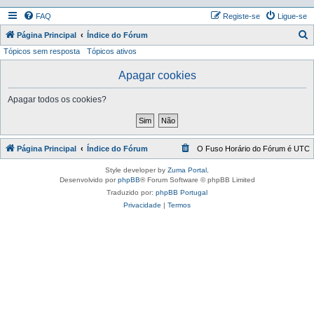
FAQ
Registe-se
Ligue-se
P
Página Principal
Índice do Fórum
Tópicos sem resposta
Tópicos ativos
e
s
Apagar cookies
q
Apagar todos os cookies?
u
i
s
Página Principal
Índice do Fórum
O Fuso Horário do Fórum é
UTC
a
r
Style developer by
Zuma Portal
,
Desenvolvido por
phpBB
® Forum Software © phpBB Limited
Traduzido por:
phpBB Portugal
Privacidade
|
Termos