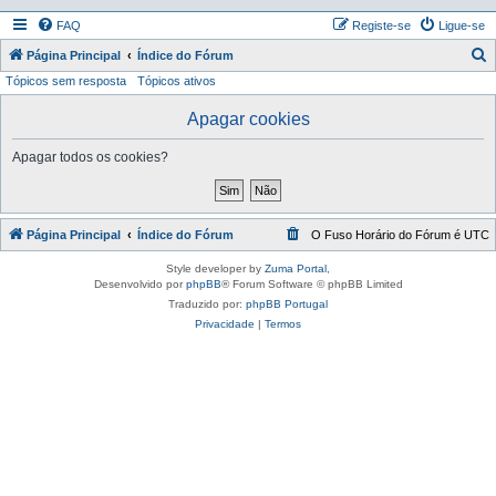
FAQ
Registe-se
Ligue-se
P
Página Principal
Índice do Fórum
Tópicos sem resposta
Tópicos ativos
e
s
Apagar cookies
q
Apagar todos os cookies?
u
i
s
Página Principal
Índice do Fórum
O Fuso Horário do Fórum é
UTC
a
r
Style developer by
Zuma Portal
,
Desenvolvido por
phpBB
® Forum Software © phpBB Limited
Traduzido por:
phpBB Portugal
Privacidade
|
Termos