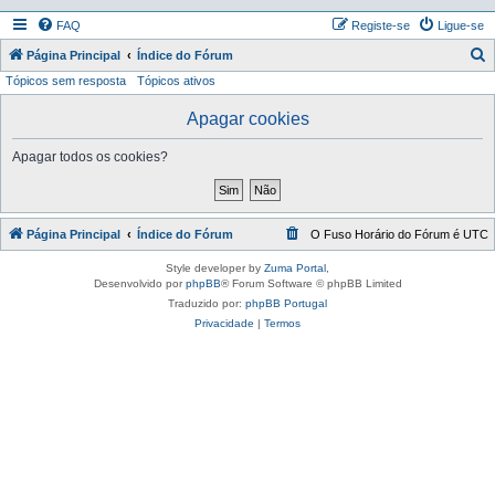
FAQ
Registe-se
Ligue-se
P
Página Principal
Índice do Fórum
Tópicos sem resposta
Tópicos ativos
e
s
Apagar cookies
q
Apagar todos os cookies?
u
i
s
Página Principal
Índice do Fórum
O Fuso Horário do Fórum é
UTC
a
r
Style developer by
Zuma Portal
,
Desenvolvido por
phpBB
® Forum Software © phpBB Limited
Traduzido por:
phpBB Portugal
Privacidade
|
Termos