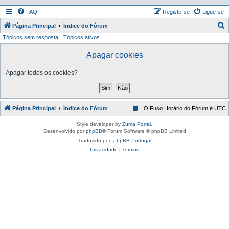
FAQ
Registe-se
Ligue-se
P
Página Principal
Índice do Fórum
Tópicos sem resposta
Tópicos ativos
e
s
Apagar cookies
q
Apagar todos os cookies?
u
i
s
Página Principal
Índice do Fórum
O Fuso Horário do Fórum é
UTC
a
r
Style developer by
Zuma Portal
,
Desenvolvido por
phpBB
® Forum Software © phpBB Limited
Traduzido por:
phpBB Portugal
Privacidade
|
Termos