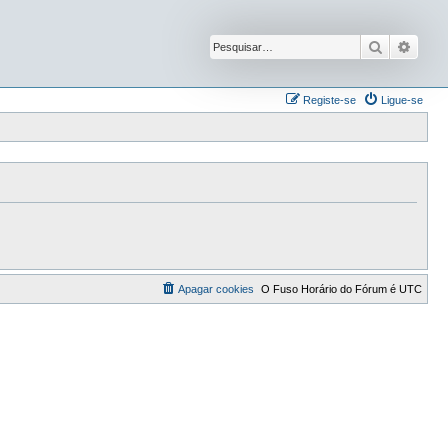
Pesquisar
Pesqu
Registe-se
Ligue-se
Apagar cookies
O Fuso Horário do Fórum é
UTC