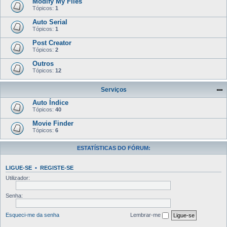
Modify My Files
Tópicos:
1
Auto Serial
Tópicos:
1
Post Creator
Tópicos:
2
Outros
Tópicos:
12
Serviços
Auto Índice
Tópicos:
40
Movie Finder
Tópicos:
6
ESTATÍSTICAS DO FÓRUM:
LIGUE-SE
•
REGISTE-SE
Utilizador:
Senha:
Esqueci-me da senha
Lembrar-me