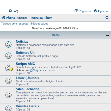
FAQ
Registe-se
Ligue-se
P
Página Principal
Índice do Fórum
Tópicos sem resposta
Tópicos ativos
e
Data/Hora: sexta ago 07, 2026 7:45 pm
s
Geral
q
Notícias
u
Notícias e novidades relacionadas com este site
i
Tópicos:
43
Software Útil
s
Lista de Software útil, grátis e pago.
Tópicos:
18
a
Scripts AMC
r
Scripts feitos por mim para o Ant Movie Catalog 3.50.2
Sub-fórum:
Sugestões e erros
Tópicos:
36
Linux (Ubuntu)
Tendo como base a distribuição Ubuntu
Tópicos:
2
Sites Fechados
Esta página tem um único propósito, alertar que nunca devemos confiar em
demasiado nos serviços online, hoje funcionam mas nada garante que
amanhã continuará operacional.
Tópicos:
13
Dúvidas Gerais
Tópicos:
78