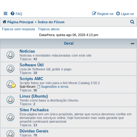
FAQ
Registe-se
Ligue-se
P
Página Principal
Índice do Fórum
Tópicos sem resposta
Tópicos ativos
e
Data/Hora: quinta ago 06, 2026 4:13 pm
s
Geral
q
Notícias
u
Notícias e novidades relacionadas com este site
i
Tópicos:
43
Software Útil
s
Lista de Software útil, grátis e pago.
Tópicos:
18
a
Scripts AMC
r
Scripts feitos por mim para o Ant Movie Catalog 3.50.2
Sub-fórum:
Sugestões e erros
Tópicos:
36
Linux (Ubuntu)
Tendo como base a distribuição Ubuntu
Tópicos:
2
Sites Fechados
Esta página tem um único propósito, alertar que nunca devemos confiar em
demasiado nos serviços online, hoje funcionam mas nada garante que
amanhã continuará operacional.
Tópicos:
13
Dúvidas Gerais
Tópicos:
78