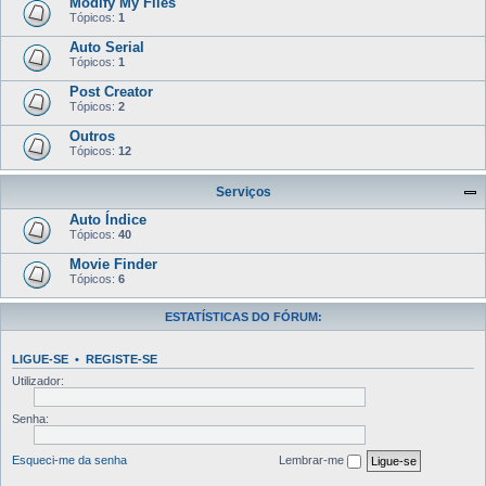
Modify My Files
Tópicos:
1
Auto Serial
Tópicos:
1
Post Creator
Tópicos:
2
Outros
Tópicos:
12
Serviços
Auto Índice
Tópicos:
40
Movie Finder
Tópicos:
6
ESTATÍSTICAS DO FÓRUM:
LIGUE-SE
•
REGISTE-SE
Utilizador:
Senha:
Esqueci-me da senha
Lembrar-me