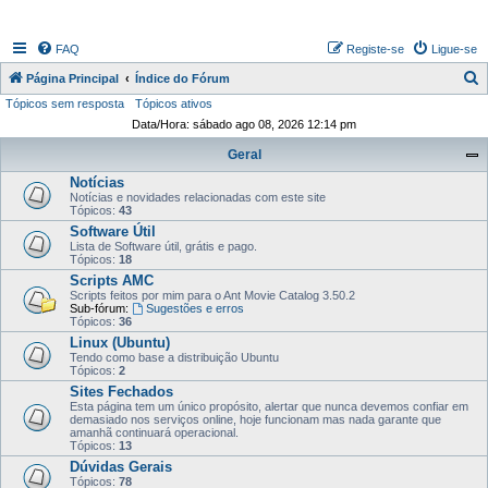
FAQ
Registe-se
Ligue-se
P
Página Principal
Índice do Fórum
Tópicos sem resposta
Tópicos ativos
e
Data/Hora: sábado ago 08, 2026 12:14 pm
s
Geral
q
Notícias
u
Notícias e novidades relacionadas com este site
i
Tópicos:
43
Software Útil
s
Lista de Software útil, grátis e pago.
Tópicos:
18
a
Scripts AMC
r
Scripts feitos por mim para o Ant Movie Catalog 3.50.2
Sub-fórum:
Sugestões e erros
Tópicos:
36
Linux (Ubuntu)
Tendo como base a distribuição Ubuntu
Tópicos:
2
Sites Fechados
Esta página tem um único propósito, alertar que nunca devemos confiar em
demasiado nos serviços online, hoje funcionam mas nada garante que
amanhã continuará operacional.
Tópicos:
13
Dúvidas Gerais
Tópicos:
78