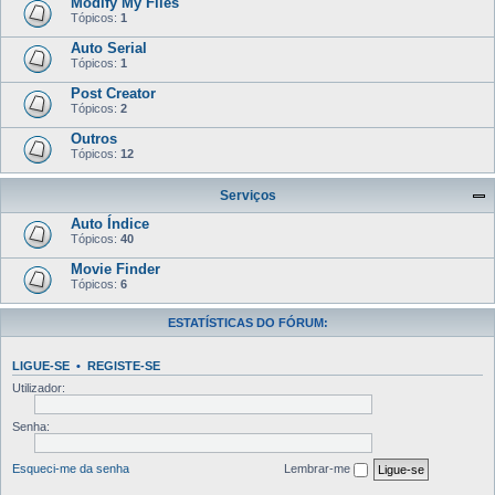
Modify My Files
Tópicos:
1
Auto Serial
Tópicos:
1
Post Creator
Tópicos:
2
Outros
Tópicos:
12
Serviços
Auto Índice
Tópicos:
40
Movie Finder
Tópicos:
6
ESTATÍSTICAS DO FÓRUM:
LIGUE-SE
•
REGISTE-SE
Utilizador:
Senha:
Esqueci-me da senha
Lembrar-me