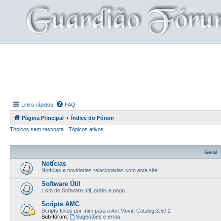
Links rápidos
FAQ
Página Principal
Índice do Fórum
Tópicos sem resposta
Tópicos ativos
Geral
Notícias
Notícias e novidades relacionadas com este site
Software Útil
Lista de Software útil, grátis e pago.
Scripts AMC
Scripts feitos por mim para o Ant Movie Catalog 3.50.2
Sub-fórum:
Sugestões e erros