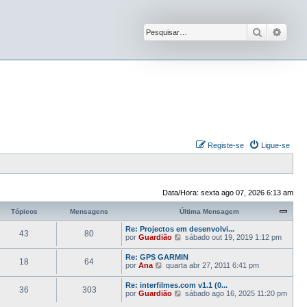
Pesquisar
Pesqu
Registe-se
Ligue-se
Data/Hora: sexta ago 07, 2026 6:13 am
Tópicos
Mensagens
Última Mensagem
Re: Projectos em desenvolvi...
43
80
V
por
Guardião
sábado out 19, 2019 1:12 pm
e
j
Re: GPS GARMIN
18
64
a
V
por
Ana
quarta abr 27, 2011 6:41 pm
a
e
ú
j
Re: interfilmes.com v1.1 (0...
l
36
303
a
V
por
Guardião
sábado ago 16, 2025 11:20 pm
t
a
e
i
ú