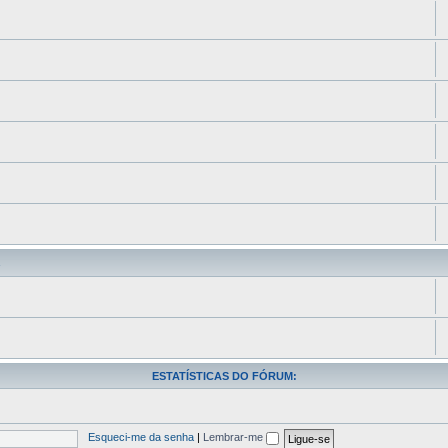
s
ESTATÍSTICAS DO FÓRUM:
Esqueci-me da senha
|
Lembrar-me