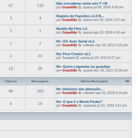
e
a
m
g
Não considerar como erro F I M
l
n
47
133
a
a
e
V
por
Guardião
quarta jul 08, 2026 4:59 pm
t
s
ú
M
m
e
i
a
l
e
j
m
g
Registo de Favoritos v1.0 B...
t
n
3
4
a
a
e
V
por
Guardião
quinta nov 04, 2004 2:07 am
i
s
a
M
m
e
m
a
ú
e
j
a
g
Modify My Files 1.0
l
n
1
1
a
M
e
V
por
Guardião
quinta ago 23, 2018 4:42 am
t
s
a
e
m
e
i
a
ú
n
j
m
g
Re: OG Auto Serial v1.1
l
s
1
2
a
a
e
V
por
Guardião
sábado mar 29, 2014 1:25 pm
t
a
a
M
m
e
i
g
ú
e
j
m
e
Re: Post Creator v2.1
l
n
2
30
a
a
m
V
por
Tsunami
quinta jul 29, 2010 8:27 pm
t
s
a
M
e
i
a
ú
e
j
m
g
Re: Quero Legendas by guardiao
l
n
12
59
a
a
e
V
por
Guardião
quarta dez 28, 2022 10:36 pm
t
s
a
M
m
e
i
a
ú
e
j
m
g
l
n
a
Tópicos
Mensagens
Última Mensagem
a
e
t
s
a
M
m
i
a
ú
Re: Histórico das alteraçõe...
e
m
40
259
g
l
V
por
Guardião
n
sábado ago 25, 2018 5:19 pm
a
e
t
e
s
M
m
i
j
a
Re: O que é o Movie Finder?
e
m
6
19
a
g
V
por
Guardião
n
segunda jul 20, 2009 4:51 pm
a
a
e
e
s
M
ú
m
j
a
e
l
a
g
n
t
a
e
s
i
ú
m
a
m
l
g
a
t
e
M
i
m
e