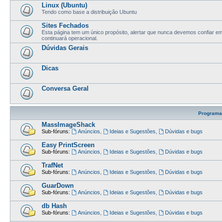
Linux (Ubuntu)
Tendo como base a distribuição Ubuntu
Sites Fechados
Esta página tem um único propósito, alertar que nunca devemos confiar 
continuará operacional.
Dúvidas Gerais
Dicas
Conversa Geral
Programa
MassImageShack
Sub-fóruns:
Anúncios
,
Ideias e Sugestões
,
Dúvidas e bugs
Easy PrintScreen
Sub-fóruns:
Anúncios
,
Ideias e Sugestões
,
Dúvidas e bugs
TrafNet
Sub-fóruns:
Anúncios
,
Ideias e Sugestões
,
Dúvidas e bugs
GuarDown
Sub-fóruns:
Anúncios
,
Ideias e Sugestões
,
Dúvidas e bugs
db Hash
Sub-fóruns:
Anúncios
,
Ideias e Sugestões
,
Dúvidas e bugs