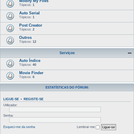
Modify My Files
Tópicos:
1
Auto Serial
Tópicos:
1
Post Creator
Tópicos:
2
Outros
Tópicos:
12
Serviços
Auto Índice
Tópicos:
40
Movie Finder
Tópicos:
6
ESTATÍSTICAS DO FÓRUM:
LIGUE-SE
•
REGISTE-SE
Utilizador:
Senha:
Esqueci-me da senha
Lembrar-me