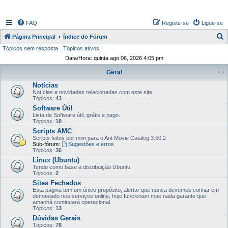
FAQ
Registe-se
Ligue-se
P
Página Principal
Índice do Fórum
Tópicos sem resposta
Tópicos ativos
e
Data/Hora: quinta ago 06, 2026 4:05 pm
s
Geral
q
Notícias
u
Notícias e novidades relacionadas com este site
i
Tópicos:
43
Software Útil
s
Lista de Software útil, grátis e pago.
Tópicos:
18
a
Scripts AMC
r
Scripts feitos por mim para o Ant Movie Catalog 3.50.2
Sub-fórum:
Sugestões e erros
Tópicos:
36
Linux (Ubuntu)
Tendo como base a distribuição Ubuntu
Tópicos:
2
Sites Fechados
Esta página tem um único propósito, alertar que nunca devemos confiar em
demasiado nos serviços online, hoje funcionam mas nada garante que
amanhã continuará operacional.
Tópicos:
13
Dúvidas Gerais
Tópicos:
78