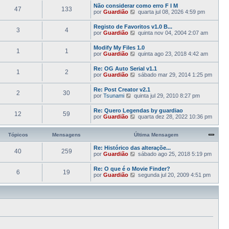
e
a
m
g
Não considerar como erro F I M
l
n
47
133
a
a
e
V
por
Guardião
quarta jul 08, 2026 4:59 pm
t
s
ú
M
m
e
i
a
l
e
j
m
g
Registo de Favoritos v1.0 B...
t
n
3
4
a
a
e
V
por
Guardião
quinta nov 04, 2004 2:07 am
i
s
a
M
m
e
m
a
ú
e
j
a
g
Modify My Files 1.0
l
n
1
1
a
M
e
V
por
Guardião
quinta ago 23, 2018 4:42 am
t
s
a
e
m
e
i
a
ú
n
j
m
g
Re: OG Auto Serial v1.1
l
s
1
2
a
a
e
V
por
Guardião
sábado mar 29, 2014 1:25 pm
t
a
a
M
m
e
i
g
ú
e
j
m
e
Re: Post Creator v2.1
l
n
2
30
a
a
m
V
por
Tsunami
quinta jul 29, 2010 8:27 pm
t
s
a
M
e
i
a
ú
e
j
m
g
Re: Quero Legendas by guardiao
l
n
12
59
a
a
e
V
por
Guardião
quarta dez 28, 2022 10:36 pm
t
s
a
M
m
e
i
a
ú
e
j
m
g
l
n
a
Tópicos
Mensagens
Última Mensagem
a
e
t
s
a
M
m
i
a
ú
Re: Histórico das alteraçõe...
e
m
40
259
g
l
V
por
Guardião
n
sábado ago 25, 2018 5:19 pm
a
e
t
e
s
M
m
i
j
a
Re: O que é o Movie Finder?
e
m
6
19
a
g
V
por
Guardião
n
segunda jul 20, 2009 4:51 pm
a
a
e
e
s
M
ú
m
j
a
e
l
a
g
n
t
a
e
s
i
ú
m
a
m
l
g
a
t
e
M
i
m
e