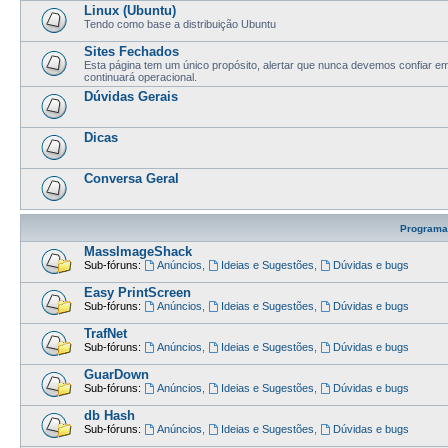
Linux (Ubuntu)
Tendo como base a distribuição Ubuntu
Sites Fechados
Esta página tem um único propósito, alertar que nunca devemos confiar 
continuará operacional.
Dúvidas Gerais
Dicas
Conversa Geral
Programa
MassImageShack
Sub-fóruns:
Anúncios
,
Ideias e Sugestões
,
Dúvidas e bugs
Easy PrintScreen
Sub-fóruns:
Anúncios
,
Ideias e Sugestões
,
Dúvidas e bugs
TrafNet
Sub-fóruns:
Anúncios
,
Ideias e Sugestões
,
Dúvidas e bugs
GuarDown
Sub-fóruns:
Anúncios
,
Ideias e Sugestões
,
Dúvidas e bugs
db Hash
Sub-fóruns:
Anúncios
,
Ideias e Sugestões
,
Dúvidas e bugs