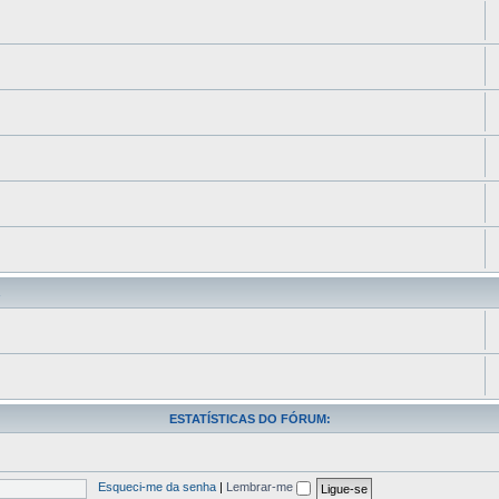
s
ESTATÍSTICAS DO FÓRUM:
Esqueci-me da senha
|
Lembrar-me