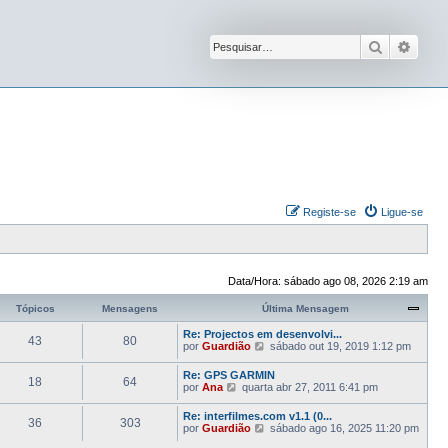
Pesquisar
Pesqu
Registe-se
Ligue-se
Data/Hora: sábado ago 08, 2026 2:19 am
Tópicos
Mensagens
Última Mensagem
Re: Projectos em desenvolvi...
43
80
V
por
Guardião
sábado out 19, 2019 1:12 pm
e
j
Re: GPS GARMIN
18
64
a
V
por
Ana
quarta abr 27, 2011 6:41 pm
a
e
ú
j
Re: interfilmes.com v1.1 (0...
l
36
303
a
V
por
Guardião
sábado ago 16, 2025 11:20 pm
t
a
e
i
ú