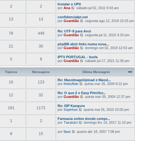
j
m
l
Instalar o UPX
a
a
2
2
t
V
por
Ana
sábado jul 02, 2011 9:43 am
a
M
i
e
ú
e
m
j
l
n
confidencialpt.net
a
13
13
a
t
s
V
por
Guardião
segunda ago 12, 2019 10:25 pm
M
a
i
a
e
e
ú
m
g
j
n
l
Re: UTF-8 para Ansi
a
e
a
78
449
s
t
V
por
Guardião
M
segunda jul 11, 2022 4:33 pm
m
a
a
i
e
e
ú
g
m
j
n
l
phpBB abrir links numa nova...
e
a
21
30
a
s
t
V
por
Guardião
domingo set 02, 2018 12:53 am
m
M
a
a
i
e
e
ú
g
m
j
n
IPTV PORTUGAL - burla
l
e
a
5
9
a
s
V
por
Guardião
sábado jul 17, 2021 11:36 pm
t
m
M
a
a
e
i
e
ú
g
j
m
n
l
e
a
Tópicos
Mensagens
Última Mensagem
a
s
t
m
a
M
a
i
ú
Re: MassImageUpload e MassI...
e
g
m
16
123
l
V
por
thebuffalo
n
quinta mar 26, 2009 8:22 pm
e
a
t
e
s
m
M
i
j
a
Re: O que é o Easy PrintScr...
e
m
12
32
a
g
V
por
Guardião
n
quinta mar 05, 2009 12:37 pm
a
a
e
e
s
M
ú
m
j
a
Re: ISP Kanguru
e
l
181
1173
a
g
V
por
Sopinhas
n
quarta mai 26, 2010 10:00 pm
t
a
e
e
s
i
ú
m
j
a
m
Farmacia online donde compr...
l
1
2
a
g
a
V
por
Tiaratoict
domingo fev 19, 2017 11:10 pm
t
a
e
M
e
i
ú
m
e
j
m
V
por
fipas
quarta abr 18, 2007 7:08 pm
l
n
8
15
a
a
e
t
s
a
M
j
i
a
ú