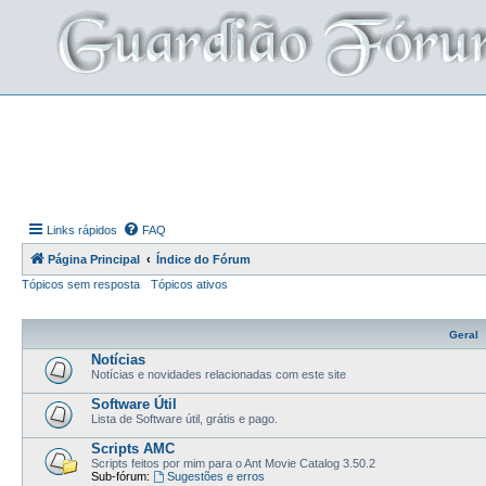
Links rápidos
FAQ
Página Principal
Índice do Fórum
Tópicos sem resposta
Tópicos ativos
Geral
Notícias
Notícias e novidades relacionadas com este site
Software Útil
Lista de Software útil, grátis e pago.
Scripts AMC
Scripts feitos por mim para o Ant Movie Catalog 3.50.2
Sub-fórum:
Sugestões e erros