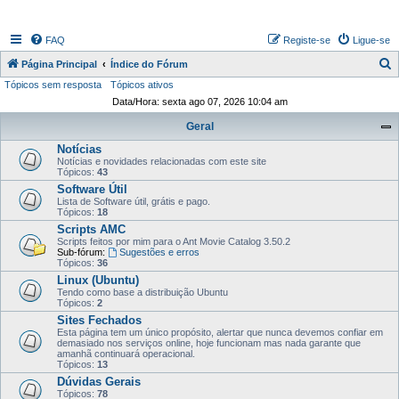
FAQ
Registe-se
Ligue-se
P
Página Principal
Índice do Fórum
Tópicos sem resposta
Tópicos ativos
e
Data/Hora: sexta ago 07, 2026 10:04 am
s
Geral
q
Notícias
u
Notícias e novidades relacionadas com este site
i
Tópicos:
43
Software Útil
s
Lista de Software útil, grátis e pago.
Tópicos:
18
a
Scripts AMC
r
Scripts feitos por mim para o Ant Movie Catalog 3.50.2
Sub-fórum:
Sugestões e erros
Tópicos:
36
Linux (Ubuntu)
Tendo como base a distribuição Ubuntu
Tópicos:
2
Sites Fechados
Esta página tem um único propósito, alertar que nunca devemos confiar em
demasiado nos serviços online, hoje funcionam mas nada garante que
amanhã continuará operacional.
Tópicos:
13
Dúvidas Gerais
Tópicos:
78