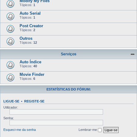
Modify My Files
Tópicos:
1
Auto Serial
Tópicos:
1
Post Creator
Tópicos:
2
Outros
Tópicos:
12
Serviços
Auto Índice
Tópicos:
40
Movie Finder
Tópicos:
6
ESTATÍSTICAS DO FÓRUM:
LIGUE-SE
•
REGISTE-SE
Utilizador:
Senha:
Esqueci-me da senha
Lembrar-me