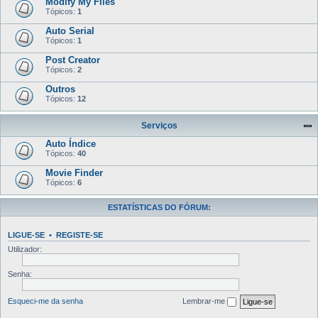
Modify My Files
Tópicos:
1
Auto Serial
Tópicos:
1
Post Creator
Tópicos:
2
Outros
Tópicos:
12
Serviços
Auto Índice
Tópicos:
40
Movie Finder
Tópicos:
6
ESTATÍSTICAS DO FÓRUM:
LIGUE-SE
•
REGISTE-SE
Utilizador:
Senha:
Esqueci-me da senha
Lembrar-me