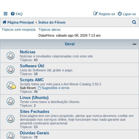
FAQ
Registe-se
Ligue-se
P
Página Principal
Índice do Fórum
Tópicos sem resposta
Tópicos ativos
e
Data/Hora: sábado ago 08, 2026 7:13 am
s
Geral
q
Notícias
u
Notícias e novidades relacionadas com este site
i
Tópicos:
43
Software Útil
s
Lista de Software útil, grátis e pago.
Tópicos:
18
a
Scripts AMC
r
Scripts feitos por mim para o Ant Movie Catalog 3.50.2
Sub-fórum:
Sugestões e erros
Tópicos:
36
Linux (Ubuntu)
Tendo como base a distribuição Ubuntu
Tópicos:
2
Sites Fechados
Esta página tem um único propósito, alertar que nunca devemos confiar em
demasiado nos serviços online, hoje funcionam mas nada garante que
amanhã continuará operacional.
Tópicos:
13
Dúvidas Gerais
Tópicos:
78