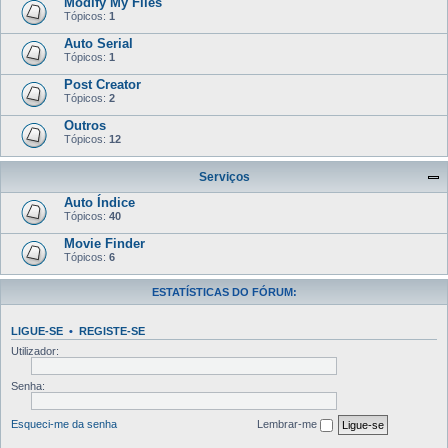
Modify My Files
Tópicos:
1
Auto Serial
Tópicos:
1
Post Creator
Tópicos:
2
Outros
Tópicos:
12
Serviços
Auto Índice
Tópicos:
40
Movie Finder
Tópicos:
6
ESTATÍSTICAS DO FÓRUM:
LIGUE-SE
•
REGISTE-SE
Utilizador:
Senha:
Esqueci-me da senha
Lembrar-me