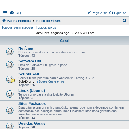
FAQ
Registe-se
Ligue-se
P
Página Principal
Índice do Fórum
Tópicos sem resposta
Tópicos ativos
e
Data/Hora: segunda ago 10, 2026 3:44 pm
s
Geral
q
Notícias
u
Notícias e novidades relacionadas com este site
i
Tópicos:
43
Software Útil
s
Lista de Software útil, grátis e pago.
Tópicos:
18
a
Scripts AMC
r
Scripts feitos por mim para o Ant Movie Catalog 3.50.2
Sub-fórum:
Sugestões e erros
Tópicos:
36
Linux (Ubuntu)
Tendo como base a distribuição Ubuntu
Tópicos:
2
Sites Fechados
Esta página tem um único propósito, alertar que nunca devemos confiar em
demasiado nos serviços online, hoje funcionam mas nada garante que
amanhã continuará operacional.
Tópicos:
13
Dúvidas Gerais
Tópicos:
78