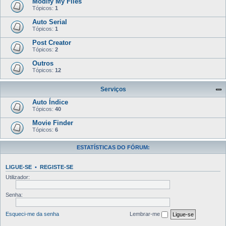
Modify My Files
Tópicos:
1
Auto Serial
Tópicos:
1
Post Creator
Tópicos:
2
Outros
Tópicos:
12
Serviços
Auto Índice
Tópicos:
40
Movie Finder
Tópicos:
6
ESTATÍSTICAS DO FÓRUM:
LIGUE-SE
•
REGISTE-SE
Utilizador:
Senha:
Esqueci-me da senha
Lembrar-me