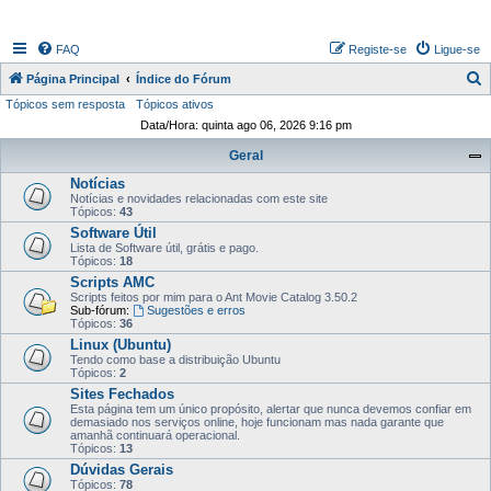
FAQ
Registe-se
Ligue-se
P
Página Principal
Índice do Fórum
Tópicos sem resposta
Tópicos ativos
e
Data/Hora: quinta ago 06, 2026 9:16 pm
s
Geral
q
Notícias
u
Notícias e novidades relacionadas com este site
i
Tópicos:
43
Software Útil
s
Lista de Software útil, grátis e pago.
Tópicos:
18
a
Scripts AMC
r
Scripts feitos por mim para o Ant Movie Catalog 3.50.2
Sub-fórum:
Sugestões e erros
Tópicos:
36
Linux (Ubuntu)
Tendo como base a distribuição Ubuntu
Tópicos:
2
Sites Fechados
Esta página tem um único propósito, alertar que nunca devemos confiar em
demasiado nos serviços online, hoje funcionam mas nada garante que
amanhã continuará operacional.
Tópicos:
13
Dúvidas Gerais
Tópicos:
78