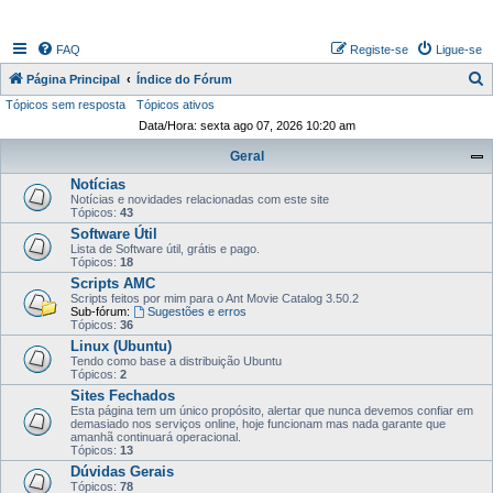
FAQ
Registe-se
Ligue-se
P
Página Principal
Índice do Fórum
Tópicos sem resposta
Tópicos ativos
e
Data/Hora: sexta ago 07, 2026 10:20 am
s
Geral
q
Notícias
u
Notícias e novidades relacionadas com este site
i
Tópicos:
43
Software Útil
s
Lista de Software útil, grátis e pago.
Tópicos:
18
a
Scripts AMC
r
Scripts feitos por mim para o Ant Movie Catalog 3.50.2
Sub-fórum:
Sugestões e erros
Tópicos:
36
Linux (Ubuntu)
Tendo como base a distribuição Ubuntu
Tópicos:
2
Sites Fechados
Esta página tem um único propósito, alertar que nunca devemos confiar em
demasiado nos serviços online, hoje funcionam mas nada garante que
amanhã continuará operacional.
Tópicos:
13
Dúvidas Gerais
Tópicos:
78