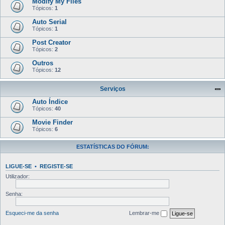
Modify My Files
Tópicos:
1
Auto Serial
Tópicos:
1
Post Creator
Tópicos:
2
Outros
Tópicos:
12
Serviços
Auto Índice
Tópicos:
40
Movie Finder
Tópicos:
6
ESTATÍSTICAS DO FÓRUM:
LIGUE-SE
•
REGISTE-SE
Utilizador:
Senha:
Esqueci-me da senha
Lembrar-me