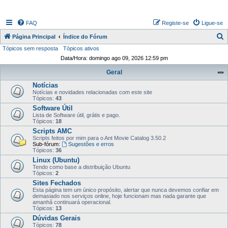
FAQ
Registe-se
Ligue-se
P
Página Principal
Índice do Fórum
Tópicos sem resposta
Tópicos ativos
e
Data/Hora: domingo ago 09, 2026 12:59 pm
s
Geral
q
Notícias
u
Notícias e novidades relacionadas com este site
i
Tópicos:
43
Software Útil
s
Lista de Software útil, grátis e pago.
Tópicos:
18
a
Scripts AMC
r
Scripts feitos por mim para o Ant Movie Catalog 3.50.2
Sub-fórum:
Sugestões e erros
Tópicos:
36
Linux (Ubuntu)
Tendo como base a distribuição Ubuntu
Tópicos:
2
Sites Fechados
Esta página tem um único propósito, alertar que nunca devemos confiar em
demasiado nos serviços online, hoje funcionam mas nada garante que
amanhã continuará operacional.
Tópicos:
13
Dúvidas Gerais
Tópicos:
78