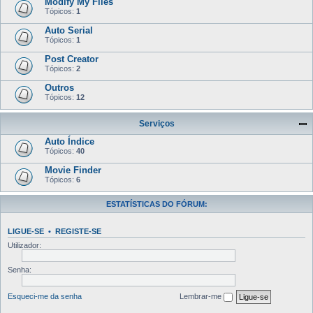
Modify My Files
Tópicos:
1
Auto Serial
Tópicos:
1
Post Creator
Tópicos:
2
Outros
Tópicos:
12
Serviços
Auto Índice
Tópicos:
40
Movie Finder
Tópicos:
6
ESTATÍSTICAS DO FÓRUM:
LIGUE-SE
•
REGISTE-SE
Utilizador:
Senha:
Esqueci-me da senha
Lembrar-me