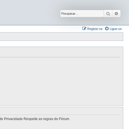
Pesquisar
Pesqu
Registe-se
Ligue-se
de Privacidade Respeite as regras do Fórum.