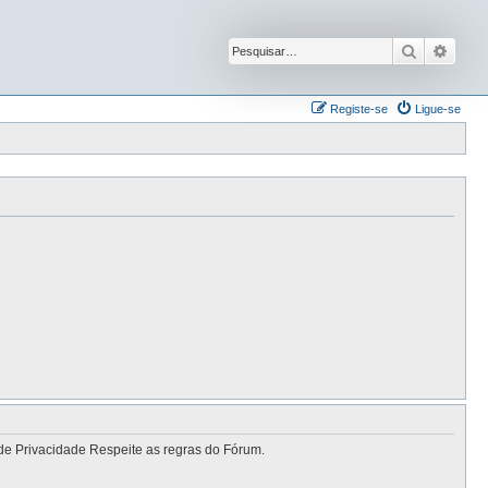
Pesquisar
Pesqu
Registe-se
Ligue-se
de Privacidade Respeite as regras do Fórum.