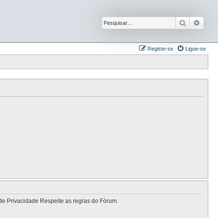
Pesquisar
Pesqu
Registe-se
Ligue-se
de Privacidade Respeite as regras do Fórum.