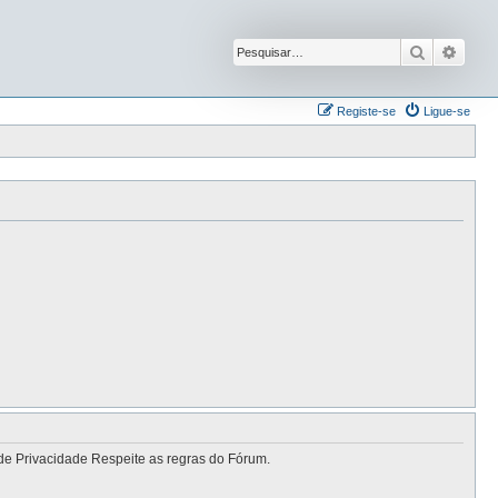
Pesquisar
Pesqu
Registe-se
Ligue-se
de Privacidade Respeite as regras do Fórum.