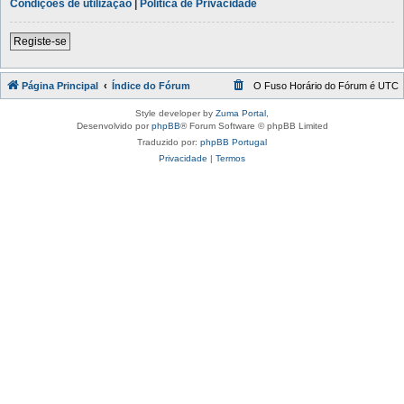
Condições de utilização
|
Política de Privacidade
Registe-se
Página Principal
Índice do Fórum
O Fuso Horário do Fórum é
UTC
Style developer by
Zuma Portal
,
Desenvolvido por
phpBB
® Forum Software © phpBB Limited
Traduzido por:
phpBB Portugal
Privacidade
|
Termos