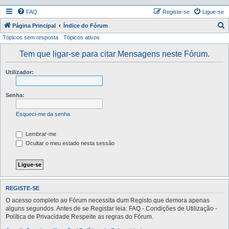
FAQ
Registe-se
Ligue-se
P
Página Principal
Índice do Fórum
Tópicos sem resposta
Tópicos ativos
e
s
Tem que ligar-se para citar Mensagens neste Fórum.
q
Utilizador:
u
i
Senha:
s
a
Esqueci-me da senha
r
Lembrar-me
Ocultar o meu estado nesta sessão
REGISTE-SE
O acesso completo ao Fórum necessita dum Registo que demora apenas
alguns segundos. Antes de se Registar leia: FAQ - Condições de Utilização -
Política de Privacidade Respeite as regras do Fórum.