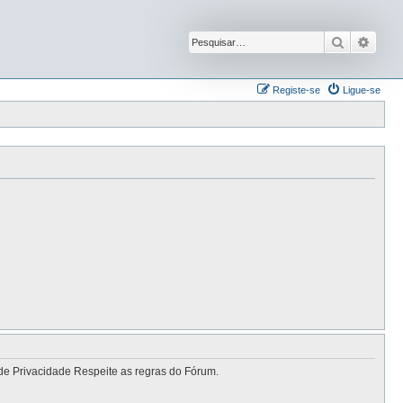
Pesquisar
Pesqu
Registe-se
Ligue-se
de Privacidade Respeite as regras do Fórum.