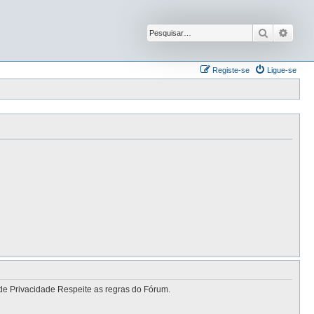
Pesquisar
Pesqu
Registe-se
Ligue-se
de Privacidade Respeite as regras do Fórum.