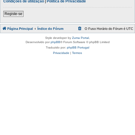
Condições de utilização
|
Política de Privacidade
Registe-se
Página Principal
Índice do Fórum
O Fuso Horário do Fórum é
UTC
Style developer by
Zuma Portal
,
Desenvolvido por
phpBB
® Forum Software © phpBB Limited
Traduzido por:
phpBB Portugal
Privacidade
|
Termos