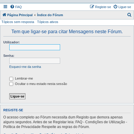
FAQ
Registe-se
Ligue-se
P
Página Principal
Índice do Fórum
Tópicos sem resposta
Tópicos ativos
e
s
Tem que ligar-se para citar Mensagens neste Fórum.
q
Utilizador:
u
i
Senha:
s
a
Esqueci-me da senha
r
Lembrar-me
Ocultar o meu estado nesta sessão
REGISTE-SE
O acesso completo ao Fórum necessita dum Registo que demora apenas
alguns segundos. Antes de se Registar leia: FAQ - Condições de Utilização -
Política de Privacidade Respeite as regras do Fórum.