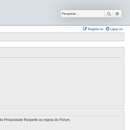
Pesquisar
Pesqu
Registe-se
Ligue-se
de Privacidade Respeite as regras do Fórum.